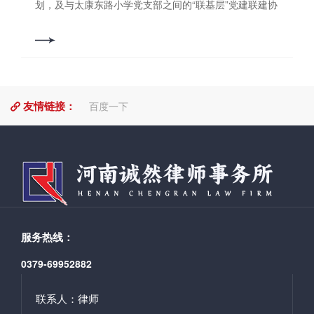
划，及与太康东路小学党支部之间的“联基层”党建联建协
用青训营的学习资源来实现个人职业发展。在分享过程
议的部署，指派李海青、朱家涛律师到洛龙区太康东路
中，律师同仁们与两位分享者进行实时交流，提出自己
小学开展“送法进校园”活动。 两位律师根据《预防未
的问题和见解。 *后，分享会在热烈的掌声中圆*结束，
成年人犯罪法》修订背景及法律规定，结合真实的案例
与会者纷纷表示受益匪浅，期待未来能有更多此类的交
改编，通过漫画解说方式，为小朋友们上了一堂有趣的
流和学习机会，获取丰富的知识和启发，共同探索法律
法治教育课。 普法课堂结束后，李律师建议同学
职业的无限可能！ 撰稿/编辑：朱家涛审 核：郭书铭
友情链接：
们：珍惜学习机会、提高鉴别能力、谨慎交朋友、切莫
百度一下
虚荣攀比、增强防范意识、掌握自救本领。 李律师
谈到预防未成年人犯罪，重要的还是需要我们自己积极
学习《中小学生日常行为规范》《小学生守则》，警惕
学习生活中的不良行为，加强自身修养，用科学知识武
装自己的头脑，做到“勿以善小而不为，勿以恶小而为
之。” 编辑/撰稿：朱家涛 审核：郭书铭
服务热线：
0379-69952882
联系人：律师