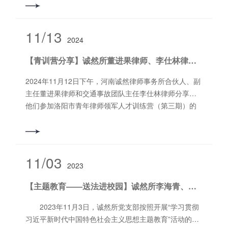
新时代中国特色社会主义思想的精神实质和丰富内涵。
然律师事务所主任尚旭辉主持会议并讲话。诚然律师事
撰稿：张筱悦编辑：朱家涛审核：郭书铭
务所全体律师参加会议。 会议指出，2024年是
洛阳市和西工区律师行业发展可圈可点、出圈出彩的一
11/13
2024
年。涉外律师法律服务、青年律师到司法所实践锻炼等
工作，在全省司法行政工作会议上获省厅领导高度肯
【青训营分享】诚然所董进果律师、李仕林律师参加洛阳市青年律师领军人才训练营（第三期）学习心得分享会
定，全市律师工作的经验做法多次被多家国家级和省市
级媒体宣传报道。诚然所在校园普法、法律服务进村
2024年11月12日下午，河南诚然律师事务所合伙人、副
（居）、法律援助、“四官”服务等工作中，受到市、区司
主任董进果律师和交通事故团队主任李仕林律师分享了
法局领导的肯定和表扬。 会议强调，2025年，诚然
他们参加洛阳市青年律师领军人才训练营（第三期）的
所要锚定“加快建设律师强市”总目标，坚持和加强党对律
学习心得。董进果律师从青训营培训目标、内容、方式
师工作的全面领导，用好“规范化建设提升”这个抓手，带
等多个角度深入探讨，阐述青年律师如何通过专*培训来
动全面建设新跃升；抓住市律师协会新址搬迁和领导班
提升个人素质和执业能力。他详细介绍了青训营的培训
子换届这两个契机，激发行业发展新动能；擦亮青年律
目标、政治思想教育、执业技能训练等核心内容，并分
11/03
师“红扣子”工程党建品牌、青年律师到司法所实践锻炼筑
2023
享如何通过这些培训来增强青年律师的*业素养。 李仕林
基品牌和“1+2”涉外律师法律服务品牌，展现诚然律师新
律师则分享了他在青训营中的亲身经历，涵盖专题辅
【主题教育——送法进校园】诚然所李海青、朱家涛律师送法进校园
作为；在党建引领、律所建设、服务成效、行风建设、
导、团队合作、个人成长等方面的深刻体会。他讲述了
权利保障等五个方面提质增效，齐心协力，勠力打造律
自己如何在团队中发挥作用，以及如何通过团队合作来
2023年11月3日，诚然所党支部按照开展“学习贯彻
师强市标杆，携手共筑法治洛阳基石。撰稿/编辑：郎松
提高解决问题的能力。 两位律师与在场的同仁们共同探
习近平新时代中国特色社会主义思想主题教育”活动的计
涛审 核：郭书铭
讨了如何在法律职业道路上面对挑战、突破自我，并利