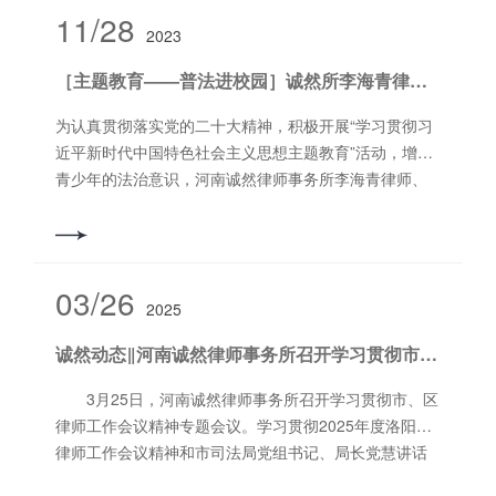
11/28
2023
［主题教育——普法进校园］诚然所李海青律师、张筱悦（实习律师）普法宣传进校园
为认真贯彻落实党的二十大精神，积极开展“学习贯彻习
近平新时代中国特色社会主义思想主题教育”活动，增强
青少年的法治意识，河南诚然律师事务所李海青律师、
张筱悦（实习律师）分别于2023年10月26日、27日下午
应邀到洛阳市实验中学南、北两个校区进行法治宣传教
育活动，李海青律师被洛阳市实验中学聘为法制副校
长。李海青律师以“法治护航，平安同行”为主题，从校园
03/26
2025
欺凌的概念、我国有关校园欺凌的法律法规以及如何预
防校园欺凌等方面出发，结合*高人民法院发布的十起校
诚然动态‖河南诚然律师事务所召开学习贯彻市、区律师工作会议精神专题会议
园暴力典型案例，以案释法，教育同学们要团结友爱、
和睦相处，珍惜青春、敬畏生命，与法为伴，提高自我
3月25日，河南诚然律师事务所召开学习贯彻市、区
保护能力，自觉抵制违法犯罪行为。此次宣讲活动，丰
律师工作会议精神专题会议。学习贯彻2025年度洛阳市
富了同学们的法律知识，有力地增强了法律意识，为青
律师工作会议精神和市司法局党组书记、局长党慧讲话
少年的健康成长营造了良好的法治环境，践行了习近平
精神，传达西工区律师工作会议重点工作安排。河南诚