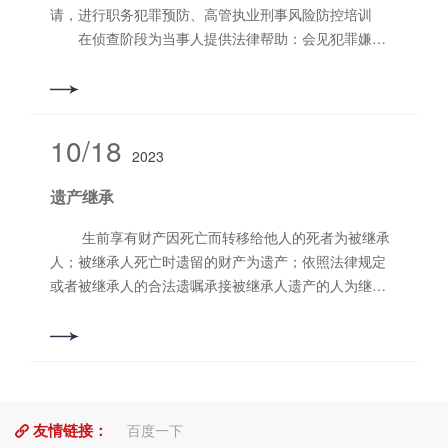
请，进行职务犯罪预防、高管执业刑事风险防控培训
在侦查阶段为当事人提供法律帮助：会见犯罪嫌疑
人 ，了解涉嫌罪名和有关案件的情况，为犯罪嫌疑人提
供法律咨询，为犯罪嫌疑人申请取保候审，代理申诉和
控告 审查起诉阶段为犯罪嫌疑人辩护：查阅、摘
抄、复制案件有关诉讼文书、技术性鉴定材料，与犯罪
10/18
2023
嫌疑人会见和通信，调查和收集有关证据材料，向检察
机关提出相关意见 审判阶段为被告人辩护 ：在一
遗产继承
审、二审过程中，查阅、摘抄、复制案件有关材料；与
被告人会见和通信，调查和收集证据，参加法庭审理，
生前享有财产因死亡而转移给他人的死者为被继承
提出被告人无罪或罪轻的辩护意见 死刑复核阶段为
人；被继承人死亡时遗留的财产为遗产；依照法律规定
被告人辩护：与被告人会见和通信，调查和收集证据，
或者被继承人的合法遗嘱承接被继承人遗产的人为继承
提出被告人无罪或罪轻或不应核准死刑的辩护意见
人；继承人依照法律的直接规定或者被继承人所立的合
代理申诉案件，代为制作申诉材料，代为再审立案，参
法遗嘱享有的继承被继承人遗产的权利就是继承权。
与再审案件的辩护 代理刑事案件： 在自诉和公诉案
件中代理举报、指控犯罪，担任附带民事诉讼当事人的
诉讼代理人
友情链接：
百度一下