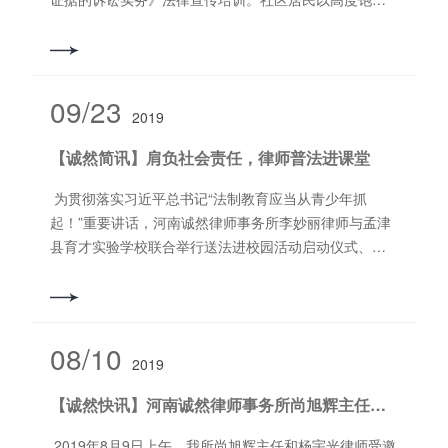
款规定的“未经处理”，包括未经行政处理和刑事处
变更主张，避免增加维权成本、造成程序空转。七是规
撰稿：陈亮亮 审核：郭书铭 编
诉讼权利加以限*的，中华人民共和国人民法院对该国公
益的；（三）通过虚构交易、虚设债权债务、虚假担
设进程为任务。 相信在研究会的会长、理事、会员的共
的热情踊跃参加此次培训，培训现场人头攒动、座无虚
理。 第五条 以暴力、威胁方法拒不缴纳税款，具有
制恶意索赔。《解释》对恶意高额索赔、连续购买索赔
辑：赵冰洁 “诚然” 即诚之实，然之本，意喻以诚信、诚
民、企业和组织的民事诉讼权利，实行对等原则。第六
保、虚报收入等方式，转移、转换犯罪所得及其收益
同努力下，凝聚洛阳社会各界力量，洛阳市工程建设与
席。 李献波律师选题贴近生活，以大众耳熟能详的
下列情形之一的，应当认定为刑法第二百零二条规定
和反复索赔行为予以规制。第十二条规定，对于“知假买
实为根本作为我所律师之执业理念，坚持奉法敬业，谋
条 民事案件的审判权由人民法院行使。人民法院依照
的；（四）通过买卖彩票、奖券、储值卡、黄金等贵金
房地产法律研究会必将建设成为一个特色鲜明的***法律
婚姻家庭纠纷入手，开篇强调证据的聚焦及特征。李律
的“情节严重”：<br style="margin: 0px; padding: 0px;
假”者恶意高额索赔，在合理生活消费需要范围内依法支
法律规定对民事案件独立进行审判，不受行政机关、社
属等方式，转换犯罪所得及其收益的；（五）通过赌博
共同体。 撰稿：陈星涛 审核：郭
师讲到，在实务过程中，此类案件经常涉及情感、财
outline: 0px; max-width: 100%; box-sizing: border-box
09/23
持其惩罚性赔偿请求。第十三条规定，对于“知假买假”者
会团体和个人的干涉。第七条 人民法院审理民事案
方式，将犯罪所得及其收益转换为赌博收益的；（六）
书铭 编辑：赵冰洁 “诚然” 即诚之实，然之
2019
产、子女等多个层次，在用法律视角评析基本事实时，
!important; overflow-wrap: break
连续购买后索赔，按多次购买相同食品的总数，在合理
件，必须以事实为根据，以法律为准绳。第八条 民事
通过“虚拟资产”交易、金融资产兑换方式，转移、转换犯
本，意喻以诚信、诚实为根本作为我所律师之执业理
不能仅凭借冰冷的法条论述观点，更要确保主张符合主
生活消费需要范围内支持其惩罚性赔偿请求。第十四条
诉讼当事人有平等的诉讼权利。人民法院审理民事案
【诚然简讯】肩负社会责任，律师普法进课堂
罪所得及其收益的；（七）以其他方式转移、转换犯罪
流价值观及道德***的评断。李律师以自身经办案件为
规定，对于“知假买假”者连续购买并反复索赔，应当综合
件，应当保障和便利当事人行使诉讼权利，对当事人在
所得及其收益的。
例，归纳证据内容与争议焦点，并对比两级法院审理结
为贯彻落实习近平总书记“法制教育应当从青少年抓
考虑保质期、普通消费者通常消费习惯、购买者的购买
适用法律上一律平等。第二章 管 辖第*节 级别管
果，由此引出证明标准高度盖然性在实践中的运用。李
起！”重要讲话，河南诚然律师事务所李妙丽律师与孟津
频次等因素，在合理生活消费需要范围内支持其惩罚性
辖第十八条 基层人民法院管辖第*审民事案件，但本法
律师认为，由于婚姻家庭案件具有隐私性、弱势一方举
县育才实验学校联合举行送法进校园活动启动仪式、并
赔偿请求。八是惩治违法索赔。对于恶意制造违法生产
另有规定的除外。第十九条 中级人民法院管辖下列第*
证困难等问题，高度可能性所形成的内心确信便显得尤
被孟津县育才实验学校聘为法制校长。 宪法的权威源自
经营食品药品的假象，勒索赔偿金，或者依据恶意制造
审民事案件：（一）重大涉外案件；（二）在本辖区有
其重要，不仅对查清案件事实具有指导作用，更大程度
民众内心的真正拥护和真诚信仰。脑中有法，心中明
的假象起诉请求支付赔偿金等违法索赔行为，《解释》
重大影响的案件；（三）*高人民法院确定由中级人民法
上有利于维护无过错方权益以及真正实现公平正义。李
法，才不会逾法犯法。青少年儿童是国家的未来、民族
第十五条至第十七条规定，上述行为构成虚假诉讼的，
院管辖的案件。第二十条 高*人民法院管辖在本辖区有
律师的一番讲解，在普及基本法律知识的同时，也引起
的希望，少年强则国强，他们的法治素养必将对未来的
应当根据情节轻重对违法行为人予以罚款、拘留；涉嫌
重大影响的第*审民事案件。第二十一条 *高人民法院管
08/10
现场听众的强烈共鸣。培训结束后，现场响起经久不息
2019
社会形态与整体国民素质带来莫大的影响。把宪法教育
敲诈勒索或者虚假诉讼罪的，应当及时将有关违法犯罪
辖下列第*审民事案件：（一）在全国有重大影响的案
的掌声。 李献波律师作为西工社区法律顾问团队中的一
作为加强法治教育、培养法治意识的核心内容，明确目
线索、材料移送公安机关，以惩治违法索赔行为，保护
件；
【诚然快讯】河南诚然律师事务所尚旭辉主任和杨宇光律师应邀到河南高速公路发展有限责任公司洛阳分公司授课
员，时刻不忘实践洛阳市司法局关于（村）居法律顾问
标，科学安排，积极实践，深入研究，构建宪法教育的
生产经营者合法权益，维护正常市场秩序。与《解释》
工作精神，深入社区开展法律服务工作亦是他的工作常
长效机制，养元固本，融会贯通，是真正的奠基工程。
一同发布的还有四则食品安全惩罚性赔偿典型案例。典
2019年8月9日上午，我所尚旭辉主任和杨宇光律师受邀