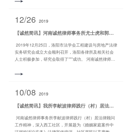
确违反哪些食品安全标准应承担惩罚性赔偿责任。《解
货。我所全体执业律师、实习律师、行政人员出席本次
章 执行中止和终结第四编 涉外民事诉讼程序的特别
解，同案人指证和证人证言等情况综合审查判断。有证
柯 长按二维码关注 联系方式：0379-69952882 网
题，以案释法，以***事，用风趣、通俗的语言法律知识
任。 第四条 刑法第二百零一条**款规定的“逃避缴纳
释》第五条规定此问题时，虽未列举“食品生产经营过程
讲座，本次讲座由诚然党支部书记郭书铭律师主持。
规定第二十三章 一般原则第二十四章 管 辖第二
据证明行为人确实不知道的除外。将刑法*一百九十一条
址：www.hncrls.com 地 址：洛阳市洛龙区太康东路
点转换为易理解的内容。 讲座结束后，不少听课人员
税款数额”，是指在确定的纳税期间，不缴或者少缴税务
的卫生要求”，但并未排除其适用。人民法院应当对食品
（图为庄红强主任投入授课） 庄红强主任不仅经验丰
十五章 送达、调查取证、期间第二十六章 仲 裁
规定的某一上游犯罪的犯罪所得及其收益，认作该条规
12/26
恒生科技园A区6号楼11层
表示，此次讲座集实用性与指导性为一体,让他们对《民
机关负责征收的各税种税款的总额。 刑法第二百零
2019
不符合过程性食品安全标准是否影响食品安全作出认
富、理论水平也十分扎实，此次授课分别从不良资产产
第二十七章 司法协助第*编 总 则第*章 任务、适
定的上游犯罪范围内的其他犯罪所得及其收益的，不影
法典》有了更***的理解和更深刻的把握，增强了法治思
一条**款规定的“应纳税额”，是指应税行为发生年度内依
定。生熟食不分、有害物质与食品混放、包装材料或者
生的原因及背景、我国的不良资产业务现状、不良资产
用范围和基本原则第*条 中华人民共和国民事诉讼法以
响“知道或者应当知道”的认定。第四条 洗钱数额在五百
【诚然简讯】河南诚然律师事务所尤士虎和郭书铭两位副主任当选洛阳市法学会工程建设与房地产法律实务研究会理事
维，切实提升了大家运用《民法典》维护自身权益的能
照税收法律、行政法规规定应当缴纳的税额，不包括海
运输工具污染食品等行为，违反过程性食品安全标准，
业务的处理模式、处理不良资产业务的相关法律规定
宪法为根据，结合我国民事审判工作的经验和实际情况
万元以上的，且具有下列情形之一的，应当认定为刑法*
力和水平。有效的增强了社区居民的法治意识。 律师
关代征的增值税、关税等及纳税人依法预缴的税
危害食品安全的，应当依法承担惩罚性赔偿责任。五是
（其中特别强调了《海南会议纪要》的重要性）、不良
制定。第二条 中华人民共和国民事诉讼法的任务，是
一百九十一条规定的“情节严重”：（一）多次实施洗钱行
2019年12月25日，洛阳市法学会工程建设与房地产法律
是民法典普法宣传的主力军，带《民法典》进社区，推
额。 刑法第二百零一条**款规定的“逃避缴纳税款数
规定标签、说明书瑕疵认定规则。食品标签、说明书不
资产业务的特点以及律师从事不良资产的业务范围等方
保护当事人行使诉讼权利，保证人民法院查明事实，分
为的；（二）拒不配合财物追缴，致使赃款赃物无法追
实务研究会成立大会顺利召开，洛阳各律所及相关社会
动其落地生根，让老百姓生活更加安稳和美好。 撰 稿：
额占应纳税额的百分比”，是指行为人在一个纳税年度中
符合食品安全标准，生产者或者经营者是否应当承担惩
面详细讲解了不良资产业务。课后，庄红强主任及其团
清是非，正确适用法律，及时审理民事案件，确认民事
缴的；（三）造成损失二百五十万元以上的；（四）造
人士积极参加，研究会取得了***成功。 河南诚然律师事
石 晶 审 核：郭书铭 编 辑：江志柯 长按二维码关注 联
的各税种逃税总额与该纳税年度应纳税总额的比例；不
罚性赔偿责任是社会广泛关注的问题。《解释》第六条
队与我所不良资产团队成员深入探讨了相关的实务问
权利义务关系，制裁民事违法行为，保护当事人的合法
成其他严重后果的。二次以上实施洗钱犯罪行为，依法
务所尤士虎副主任、郭书铭副主任、王小峰律师、李献
系方式：0379-69952882 网 址：www.hncrls.com
按纳税年度确定纳税期的，按照*后一次逃税行为发生之
至第八条分别对不属于食品标签说明书瑕疵的情形、食
题，收获颇丰。这次授课不仅有利于增强我所不良资产
权益，教育公民自觉遵守法律，维护社会秩序、经济秩
应予刑事处理而未经处理的，洗钱数额累计计算。第五
波律师申请加入了研究会。会上，尤士虎副主任、郭书
地 址：洛阳市洛龙区太康东路恒生科技园A区6号楼
日前一年中各税种逃税总额与该年应纳税总额的比例确
品标签说明书瑕疵的认定标准、食品标签说明书瑕疵的
团队的业务能力，也为其他律师打开了一扇新的视角，
序，保障社会主义建设事业顺利进行。第三条 人民法
条 为掩饰、隐瞒实施刑法*一百九十一条规定的上游犯罪
铭副主任顺利当选为研究会的理事。 洛阳市法学会工程
定。纳税义务存续期间不足一个纳税年度的，按照各税
表现形式作出规定，统一裁判规则，回应社会关切。六
取得了***的成功。 （图为参与听课的诚然同仁） 河南诚
院受理公民之间、法人之间、其他组织之间以及他们相
的所得及其产生的收益的来源和性质，实施下列行为之
建设与房地产法律实务研究会是在坚持中国***党的领导
10/08
种逃税总额与实际发生纳税义务期间应纳税总额的比例
是规定不同惩罚性赔偿责任的适用规则。《解释》第九
然律师事务所坚持每月一次“法律大讲堂”的活动，因疫情
互之间因财产关系和人身关系提起的民事诉讼，适用本
2019
一的，可以认定为刑法*一百九十一条*一款第五项规定
下，以落实依法治国方略，促进依法治企，为洛阳房地
确定。 逃税行为跨越若干个纳税年度，只要其中一
条规定购买者有权选择“退一赔三”或者“退一赔十”，以加
原因有所影响，此次为本年度也是我所乔迁新居后的***
法的规定。第四条 凡在中华人民共和国领域内进行民
的“以其他方法掩饰、隐瞒犯罪所得及其收益的来源和性
产、工程建设解决社会发展中存在的工程建设与房地产
个纳税年度的逃税数额及百分比达到刑法第二百零一条**
【诚然简讯】我所李献波律师践行（村）居法律顾问工作精神，深入社区开展法律服务
强消费者权益保护。本条还规定，购买者如果错误起
次“法律大讲堂”，意义重大。律师是一个“活到老、学到
事诉讼，必须遵守本法。第五条 外国人、无国籍人、
质”：（一）通过典当、租赁、买卖、投资、拍卖、购买
领域实际问题为指导思想；以秉持“繁荣法学研究，推进
款规定的标准，即构成逃税罪。各纳税年度的逃税数额
诉“退一赔十”，诉讼中有权依法变更为要求“退一赔三”。
老”的职业，满足律所成员对新知识的渴望、增强律师的
外国企业和组织在人民法院起诉、应诉，同中华人民共
金融产品等方式，转移、转换犯罪所得及其收益的；
依法治国”的宗旨；以积极探索研究会与政府职能部分的
河南诚然律师事务所李献波律师践行（村）居法律顾问
应当累计计算，逃税额占应纳税额百分比应当按照各逃
因变更后的主张未超出原诉讼请求范围，人民法院可依
理论水平是我所开展“法律大讲堂”的初衷，我们也会永远
和国公民、法人和其他组织有同等的诉讼权利义务。外
（二）通过与商场、饭店、娱乐场所等现金密集型场所
衔接配合，开展建设工程与房地产领域的严格执法和公
工作精神，深入西工社区，开展题为《婚姻家庭案件中
税年度百分比的*高值确定。 刑法第二百零一条第三
法作出裁判，不要求购买者必须以变更诉讼请求的方式
践行。学习之路，感谢有你相伴前行，携手共进！
国法院对中华人民共和国公民、法人和其他组织的民事
的经营收入相混合的方式，转移、转换犯罪所得及其收
正司法研究，共同推进洛阳市工程建设与房地产法治建
证据的诉讼实务》法律宣传培训。社区居民以高度饱满