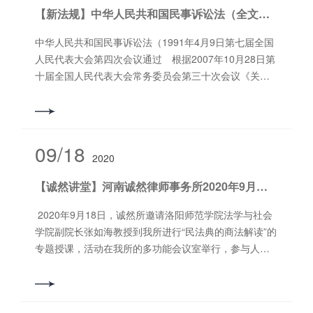
会第1911次会议、2024年2月22日*高人民检察院第十四
应广大人民群众和生产经营者的关切。三、《解释》起
发现洗钱犯罪线索意识；吉林、江西、山东、宁夏等省
【新法规】中华人民共和国民事诉讼法（全文）​，2024年1月1日起施行！
届检察委员会第二十五次会议通过，自2024年3月20日
草的基本思路《解释》起草过程中，*高人民法院正确处
级检察院单独或者联合有关部门开展反洗钱工作督导。
起施行） 为依法惩治危害税收征管犯罪，根据《中
理以下四个关系：一是保护消费者合法权益与促进经济
中华人民共和国民事诉讼法（1991年4月9日第七届全国
二是加强协作配合，形成惩治洗钱犯罪合力。*高检会同
华人民共和国刑法》《中华人民共和国刑事诉讼法》的
社会持续健康发展的关系。《解释》在加强消费者权益
人民代表大会第四次会议通过 根据2007年10月28日第
国家监察委员会、公安部联合印发《关于在办理贪污贿
有关规定，现就办理此类刑事案件适用法律的若干问题
保护的同时，贯彻“过罚相当”原则，规制高额索赔行为，
十届全国人民代表大会常务委员会第三十次会议《关于
赂犯罪案件中加强反洗钱协作配合的意见》；北京市检
解释如下： **条 纳税人进行虚假纳税申报，具有下列
维护正常生产经营秩序，服务和保障经济社会持续健康
修改〈中华人民共和国民事诉讼法〉的决定》第*次修
察院联合人民银行北京分行建立反洗钱检察人员轮值协
情形之一的，应当认定为刑法第二百零一条**款规定
发展。二是保护维权行为和惩治违法索赔的关系。《解
正 根据2012年8月31日第十一届全国人民代表大会常
查机制，向公安机关移送涉嫌洗钱犯罪的金融情报线
的“欺骗、隐瞒手段”： （一）伪造、变造、转移、隐
释》充分保护消费者维权行为，发挥人民群众主体作用
务委员会第二十八次会议《关于修改〈中华人民共和国
索；浙江、福建、河南、湖北等省检察院积极会同相关
匿、擅自销毁账簿、记账凭证或者其他涉税资料
和监督作用，让“舌尖上的安全”更有保障。同时依法惩治
民事诉讼法〉的决定》第二次修正 根据2017年6月27
部门切实加强反洗钱领域行刑衔接。三是助力反洗钱法
09/18
的； （二）以签订“阴阳合同”等形式隐匿或者以他人
违法索赔，维护正常生产经营秩序。三是统一规则与依
2020
日第十二届全国人民代表大会常务委员会第二十八次会
治体系建设，开展法治教育。*高检积极参与反洗钱法草
名义分解收入、财产的； （三）虚列支出、虚抵进
法裁量的关系。《解释》坚持以生活消费需要为支持购
议《关于修改〈中华人民共和国民事诉讼法〉和〈中华
案的起草制定工作。发布两批共11件惩治洗钱犯罪典型
【诚然讲堂】河南诚然律师事务所2020年9月份 法律大讲堂顺利召开
项税额或者虚报专项附加扣除的； （四）提供虚假
买者惩罚性赔偿请求的条件，统一裁判尺度。同时明确
人民共和国行政诉讼法〉的决定》第三次修正 根据
案例，推动对洗钱犯罪法律适用问题形成共识。《*高人
材料，骗取税收优惠的； （五）编造虚假计税依据
根据具体情况判断合理生活消费需要范围，实现公正裁
2021年12月24日第十三届全国人民代表大会常务委员会
民法院、*高人民检察院关于办理洗钱刑事案件适用法律
2020年9月18日，诚然所邀请洛阳师范学院法学与社会
的； （六）为不缴、少缴税款而采取的其他欺骗、
判。四是民事审判与行政监管和刑事打击的关系。《解
第三十二次会议《关于修改〈中华人民共和国民事诉讼
若干问题的解释》已于2023年3月20日由*高人民法院审
学院副院长张如海教授到我所进行“民法典的商法解读”的
隐瞒手段。 具有下列情形之一的，应当认定为刑法
释》专门就线索移送、司法建议等民事审判与行政监
法〉的决定》第四次修正 根据2023年9月1日第十四届
判委员会第1880次会议、2024年3月29日由*高人民检察
专题授课，活动在我所的多功能会议室举行，参与人员
第二百零一条**款规定的“不申报”： （一）依法在登
管、刑事打击的衔接机制作出规定。四、《解释》的主
全国人民代表大会常务委员会第五次会议《关于修改
院第十四届检察委员会第二十八次会议通过，现予公
有洛阳旅游发展集团有限公司及其子公司的法务人员、
记机关办理设立登记的纳税人，发生应税行为而不申报
要内容《解释》共19条，对保护普通消费者维权、退款
〈中华人民共和国民事诉讼法〉的决定》第五次修正）
布，自2024年8月20日起施行。*高人民法院 *高人民检
洛阳中星金属制品有限公司法务人员及我所律师、实习
纳税的； （二）依法不需要在登记机关办理设立登
和返还食品药品、代购人责任、小作坊责任、标签说明
目 录第*编 总 则第*章 任务、适用范围和基本
察院2024年8月19日法释〔2024〕10号*高人民法院 *高
律师等，活动取得了***成功。 （图为张如海教授正在授
记或者未依法办理设立登记的纳税人，发生应税行为，
书瑕疵认定、惩罚性赔偿责任竞合、生产经营假药劣药
原则第二章 管 辖 第*节 级别管辖 第二节 地
人民检察院关于办理洗钱刑事案件适用法律若干问题的