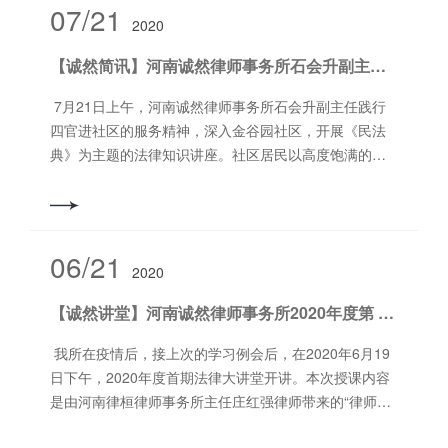
课） （图为参会人员听课现场） 张如海教授以独特的视
07/21
经税务机关依法通知其申报而不申报纳税的；
责任、惩罚性赔偿金基数认定、规制连续购买索赔和反
域管辖 第三节 移送管辖和指定管辖第三章 审判组
解释（2023年3月20日*高人民法院审判委员会第1880次
2020
角对民法典进行分析，让我们以商法为帆在民法典的海
（三）其他明知应当依法申报纳税而不申报纳税
复索赔、惩治违法索赔等作出规定，主要内容包括：一
织第四章 回 避第五章 诉讼参加人 第*节 当事
会议、2024年3月29日*高人民检察院第十四届检察委员
洋里遨游，***终体会到了民商合一的民法典的精妙之
的。 扣缴义务人采取**、二款所列手段，不缴或者少
是对普通消费者应以实际支付价款作为计算惩罚性赔偿
【诚然简讯】河南诚然律师事务所石会升副主任，深入社区开展法律知识讲座
人 第二节 诉讼代理人第六章 证 据第七章 期
会第二十八次会议通过，自2024年8月20日起施行）为
处，也发现了很多的不足，从专家的角度对民商合一的
缴已扣、已收税款，数额较大的，依照刑法第二百零一
金的基数。《解释》对所有购买者均在生活消费需要范
间、送达 第*节 期 间 第二节 送 达第八
依法惩治洗钱犯罪活动，根据《中华人民共和国刑
民法典进行了系统地分析，使人耳目一新，其中的干货
7月21日上午，河南诚然律师事务所石会升副主任践行
条**款的规定定罪处罚。扣缴义务人承诺为纳税人代付税
围内支持惩罚性赔偿请求。《解释》*一条规定，如果购
章 调 解第九章 保全和先予执行第十章 对妨害
法》、《中华人民共和国刑事诉讼法》的规定，现就办
分享让参与听课的人员受益匪浅。 分享结束后，旅发集
四官进社区的服务精神，深入金谷园社区，开展《民法
款，在其向纳税人支付税后所得时，应当认定扣缴义务
买者系因个人或者家庭生活消费需要购买食品，没有证
民事诉讼的强制措施第十一章 诉讼费用第二编 审判
理洗钱刑事案件适用法律的若干问题解释如下：*一条 为
团法务江艳艳女士对张如海教授的授课进行了真诚的感
典》为主题的法律知识讲座。社区居民以高度饱满的热
人“已扣、已收税款”。 第二条 纳税人逃避缴纳税款
据证明其明知所购买食品不符合食品安全标准仍然购买
程序第十二章 第*审普通程序 第*节 起诉和受
掩饰、隐瞒本人实施刑法*一百九十一条规定的上游犯罪
谢，并表达了此类活动要保持下去的希望，展现出了作
情积极踊跃参加此次知识讲座。 石会升副主任以2020
十万元以上、五十万元以上的，应当分别认定为刑法第
的，应当以实际支付价款为基数计算价款十倍的惩罚性
理 第二节 审理前的准备 第三节 开庭审理 第四
的所得及其产生的收益的来源和性质，实施该条*一款规
为公司员工热爱学习和助力企业发展的精神风貌。 （图
年5月28日，在十三届全国人大三次会议表决通过的《中
二百零一条**款规定的“数额较大”、“数额巨大”。 扣
赔偿金，充分保护普通消费者的维权行为。二是确立退
节 诉讼中止和终结 第五节 判决和裁定第十三章
定的洗钱行为的，依照刑法*一百九十一条的规定定罪处
为公司代表江艳艳女士在发言） ***后我所尚旭辉主任
华人民共和国民法典》为主要内容，选择其中更为贴近
缴义务人不缴或者少缴已扣、已收税款“数额较大”、“数
款和返还食品药品规则。《解释》第二条充分吸收群众
简易程序第十四章 第二审程序第十五章 特别程
罚。第二条 知道或者应当知道是他人实施刑法*一百九十
对此次授课情况进行了总结发言，既表达了对张如海教
日常生活和大众耳熟能详的法律知识进行讲解。并表
额巨大”的认定标准，依照前款规定。 第三条 纳税
来信意见，规定依法应当对食品、药品采取无害化处
06/21
序 第*节 一般规定 第二节 选民资格案件 第三
一条规定的上游犯罪的所得及其产生的收益，为掩饰、
授的欢迎和感谢，也表达出不管是律所还是公司都要有
2020
示“了解《民法典》是我们每一个人的义务。”《民法典》
人有刑法第二百零一条**款规定的逃避缴纳税款行为，在
理、销毁等措施的，应当依照食品安全法、药品管理法
节 宣告失踪、宣告死亡案件 第四节 指定遗产管理
隐瞒其来源和性质，实施该条*一款规定的洗钱行为的，
学习进步的平台和机会，同时也表示我所愿意为大家提
具有中国特色、体现时代的特点，也反映了人***愿，囊
公安机关立案前，经税务机关依法下达追缴通知后，在
的相关规定处理，消除人民群众对不合格食品药品再次
人案件 第五节 认定公民无民事行为能力、限*民事行
依照刑法*一百九十一条的规定定罪处罚。第三条 认
【诚然讲堂】河南诚然律师事务所2020年度第 一期“法律大讲堂”如期开讲。
供交流学习的平台，会议***结束。 诚然所一直致力于
括了人民生活方方面面的权利。每个人一生当中的每一
规定的期限或者批准延缓、分期缴纳的期限内足额补缴
流入市场的担心。三是规定代购人和小作坊责任。《解
为能力案件 第六节 认定财产无主案件 第七节 确
定“知道或者应当知道”，应当根据行为人所接触、接收的
为大家提供学习的平台和机会，并也一直践行着。律师
个民事行为，都能在民法典中找到依据。 石会升副主
应纳税款，缴纳滞纳金，并全部履行税务机关作出的行
释》第三条规定，代购人如果以代购为业，应当依法承
我所在疫情后，接上次的学习例会后，在2020年6月19
认调解协议案件 第八节 实现担保物权案件第十六
信息，经手他人犯罪所得及其收益的情况，犯罪所得及
是需要学到老的职业，作为企业员工更是这样，我所希
任以《民法典》的重要意义为切入点，结合自身多年办
政处罚决定的，不予追究刑事责任。但是，五年内因逃
担惩罚性赔偿责任。第四条要求准确理解和适用食品安
日下午，2020年度首期法律大讲堂开讲。本次授课内容
章 审判监督程序第十七章 督促程序第十八章 公示
其收益的种类、数额，犯罪所得及其收益的转移、转换
望借此契机为大家搭建起专家教授和企业之间学习和交
案经验和引用典型案例对修改的高利放贷、合同签订、
避缴纳税款受过刑事处罚或者被税务机关给予二次以上
全法规定，既要保护食品安全，又要避免不当加重食品
是由河南律桓律师事务所主任庄红强律师带来的“律师从
催告程序第三编 执行程序第十九章 一般规定第二十
方式，交易行为、资金账户等异常情况，结合行为人职
流的平台，达成律所、企业和专家教授互相帮助、互利
公司设立、***共同债务、遗嘱形式等法条进行针对性解
行政处罚的除外。 纳税人有逃避缴纳税款行为，税
生产加工小作坊和食品摊贩等生产经营者责任。四是明
事不良资产业务浅谈”，分享了不良资产业务领域的干
章 执行的申请和移送第二十一章 执行措施第二十二
业经历、与上游犯罪人员之间的关系以及其供述和辩
共赢的新局面。 撰稿：陈亮亮 审核：郭书铭 编辑：江志
析，还通过民间借贷、抚养权、遗嘱继承等社会热点问
务机关没有依法下达追缴通知的，依法不予追究刑事责