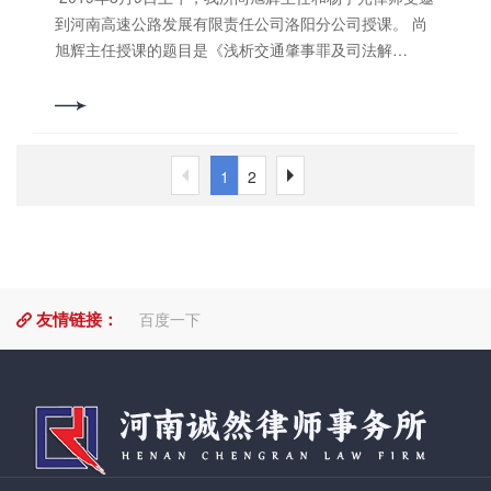
态。河南诚然律师事务所全体（村）居法律服务工作者
除了大力推进，还需要持之以恒。宪法观念的树立，法
型案例与《解释》所彰显的司法理念和裁判规则一致，
到河南高速公路发展有限责任公司洛阳分公司授课。 尚
也必将牢记使命，认真履行职责，为基层群众提供更优
治精神的养成不可能一蹴而就，需要一个潜移默化的过
是对《解释》规定的生动诠释，有助于人民群众理解
旭辉主任授课的题目是《浅析交通肇事罪及司法解
质法律服务而不懈努力。 撰稿人：李瑶 审核人：郭书铭
程。学校要坚持从细微处入手，从点滴做起，贴近生活
《解释》规定内容。下一步，*高人民法院还将与行政主
释》。如今交通事故频繁发生，高速公路公司和律师较
本文编辑：赵冰洁 “诚然” 即诚之实，然之本，意喻以诚
实际，以丰富的途径与形式，逐步培养和提高青少年儿
管部门就加强民事审判与行政执法的衔接机制进行协
为常见的接触到此类案件，尚旭辉主任将多年的实务经
信、诚实为根本作为我所律师之执业理念，坚持奉法敬
童的法律素质，努力把每一个青少年儿童都培养成合格
商，完善合作机制，形成法治合力；依法支持检察机
验与相关法律、法规深度融合，先给大家讲授交通肇事
的小公民。 撰稿人：孙鹏华
关、有关组织提起公益诉讼，发挥公益诉讼打击和遏制
的概念以及交通肇事罪的定罪量刑标准，随后又代入案
审核人：郭书铭 本文编
市场主体违法行为的作用，推动形成共建共治共享的食
1
2
件深度讲解，并且列举出比较容易与此罪混淆的“危险方
辑：李芳瑜 “诚然” 即诚之实，然之本，意喻以诚信、诚
品药品安全治理格局。《*高人民法院关于审理食品药品
法危害公共安全罪”、“危险驾驶罪”等。 杨宇光律师授课
实为根本作为我所律师之执业理念，坚持奉法敬业，谋
惩罚性赔偿纠纷案件适用法律若干问题的解释》已于
的题目是《高速公路案例分析》。高速公路公司作为一
2024年3月18日经*高人民法院审判委员会第1918次会议
个管理类型的公司，其发展时刻伴随着风险。杨宇光律
通过，现予公布，自2024年8月22日起施行。*高人民法
师通过七个审判案例采取灵活多样的方式深入开展法制
院2024年8月21日法释〔2024〕9号*高人民法院关于审
宣传教育，明确了在高速公路上发生交通事故，高速公
友情链接：
百度一下
理食品药品惩罚性赔偿纠纷案件适用法律若干问题的解
路公司应承担的责任和义务，旨在提高全体员工的法律
释（2024年3月18日*高人民法院审判委员会第1918次会
观念以及在工作中应履行的安全保障义务。 在此次长达
议通过，自2024年8月22日起施行）为正确审理食品药
三个小时的授课活动中，公司全体人员热情高涨，认真
品惩罚性赔偿纠纷案件，依法保护食品药品安全和消费
聆听，积极学习。 授课培训结束，公司领导对尚旭辉主
者合法权益，根据《中华人民共和国民法典》、《中华
任和杨宇光律师作出高度评价并致以衷心的感谢，强调
人民共和国消费者权益保护*》、《中华人民共和国食品
要做到法治宣传教育不留死角，***覆盖法治教育范围。