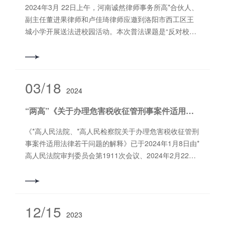
中多次征求立法机关、行政机关、消费者权益保护组
质”的七种具体情形。四是明确洗钱罪与掩饰、隐瞒犯罪
2024年3月 22日上午，河南诚然律师事务所高*合伙人、
织、法院系统、全国人大代表、全国政协委员、专家学
所得、犯罪所得收益罪等罪的竞合处罚原则。五是明确
副主任董进果律师和卢佳琦律师应邀到洛阳市西工区王
者、消费者、生产经营者等意见，并于2023年11月30日
罚金数额标准。六是明确从宽处罚的标准。▶《解释》
城小学开展送法进校园活动。本次普法课题是“反对校园
向社会公开征求意见。在综合各方意见的基础上，经过
明确，洗钱数额在五百万元以上，且具有多次实施洗钱
霸凌”。 董律师结合*近全国高度关注的河北邯郸未成年
多次论证、修改，形成送审稿，提请*高人民法院审判委
行为；拒不配合财物追缴，致使赃款赃物无法追缴；造
人故意杀人案件，通过钉钉直播的形式向王城小学全体
员会审议后通过。二、《解释》起草的基本原则在起草
成损失二百五十万元以上；或者造成其他严重后果情形
师生详细讲述了该案的基本案情以及给我们的警示。董
《解释》过程中，*高人民法院坚持以下基本原则：一是
之一的，应当认定为“情节严重”。▶《解释》将通过“虚
律师结合该案谈了校园霸凌的概念、特点、产生原因、
03/18
贯彻落实中*精神。始终坚持以习近平新时代中国特色社
拟资产”交易列为洗钱方式之一。明确通过“虚拟资产”交
2024
危害及如何预防等，让学生们对霸凌有了更深层次的认
会主义思想为指导，深入学习贯彻习近平法治思想，贯
易、金融资产兑换方式，转移、转换犯罪所得及其收益
识。同时，董律师结合案例以通俗易懂的方式重*讲述了
彻落实习近平总书记提出的“四个*严”要求以及党的二十
“两高”《关于办理危害税收征管刑事案件适用法律若干问题的解释》
的，可以认定为刑法*一百九十一条*一款第五项规定
刑事责任年龄、正当防卫、防卫过当等问题，并提出了
届三中全会关于完善食品药品安全责任体系和惩罚性赔
的“以其他方式掩饰、隐瞒犯罪所得及其收益的来源和性
年龄并不是未成年人犯罪的“保护伞”，未成年人也有可能
《*高人民法院、*高人民检察院关于办理危害税收征管刑
偿制度的要求，将保护食品药品安全和消费者权益作为
质”。据介绍，*高检自2020年部署推进反洗钱工作以
被追究刑事责任。 通过这次法制宣传活动，让学生深刻
事案件适用法律若干问题的解释》已于2024年1月8日由*
首要价值取向，构建更加科学合理的食品药品惩罚性赔
来，全国检察机关反洗钱工作措施有力，成效明显。
理解了霸凌的危害，鼓励孩子们能够勇敢的向霸凌行为
高人民法院审判委员会第1911次会议、2024年2月22日
偿制度实施机制。二是坚持依法解释。《解释》起草工
2023年共起诉洗钱罪2971人，是2019年起诉洗钱罪人数
说不，保持对法律的敬畏，不做霸凌的施暴者和受害
由*高人民检察院第十四届检察委员会第二十五次会议通
作立足于体现立法精神、遵循立法本意，确保《解释》
的近20倍。2024年上半年起诉洗钱罪1391人，同比上升
者。 撰稿：卢佳琦编辑：朱家涛审核：郭书铭
过，现予公布，自2024年3月20日起施行。*高人民法院
紧扣民法典、食品安全法、药品管理法、消费者权益保
28.4%，对洗钱犯罪的打击力度持续加大。各级检察机关
*高人民检察院2024年3月15日法释〔2024〕4号*高人民
护*等法律的立法目的。三是坚持问题导向。深入司法审
在开展反洗钱工作过程中积累形成了不少行之有效的经
法院 *高人民检察院关于办理危害税收征管刑事案件适用
判和行政执法一线调研，充分了解消费者、食品药品生
12/15
验做法。一是建立“一案双查”机制，提高办案质效。例
2023
法律若干问题的解释（2024年1月8日*人民法院审判委员
产销售企业等面临的突出问题，立足审判实践，积极回
如，广东创设洗钱案件“三必三有”工作法，提升办案人员