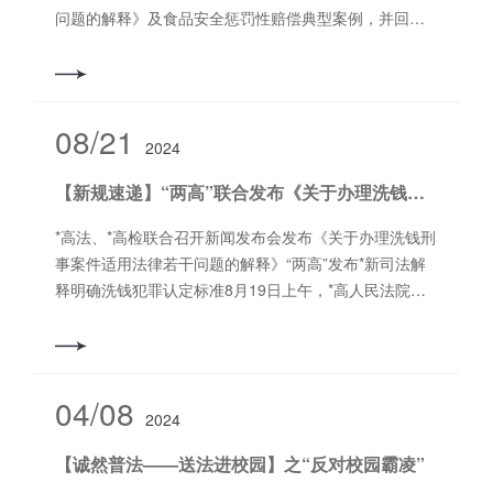
问题的解释》及食品安全惩罚性赔偿典型案例，并回答
记者提问。*高人民法院民一庭庭长陈宜芳、民一庭副庭
长吴景丽、民一庭二级*级法官谢勇出席发布会。发布会
由*高人民法院新闻局副局长姬忠彪主持。《*高人民法院
关于审理食品药品惩罚性赔偿纠纷案件适用法律若干问
08/21
2024
题的解释》（以下简称《解释》）已于2024年3月18日
由*高人民法院审判委员会第1918次会议审议通过，将自
【新规速递】“两高”联合发布《关于办理洗钱刑事案件适用法律若干问题的解释》
2024年8月22日起施行。《解释》的制定背景、起草过
程、起草的基本原则和思路以及主要内容如下：一、
*高法、*高检联合召开新闻发布会发布《关于办理洗钱刑
《解释》的制定背景和起草过程消费案虽“小”，牵系大民
事案件适用法律若干问题的解释》“两高”发布*新司法解
生。食品药品安全是人民群众*关心、*直接、*现实的利
释明确洗钱犯罪认定标准8月19日上午，*高人民法院、*
益问题。为深入贯彻习近平总书记提出的“四个*严”要
高人民检察院联合召开新闻发布会，发布《关于办理洗
求，贯彻落实党的二十届三中全会关于完善食品药品安
钱刑事案件适用法律若干问题的解释》（下称《解
全责任体系和惩罚性赔偿制度要求，积极回应新时代人
释》）。《解释》自2024年8月20日起施行。《解释》
民群众对食品药品安全的新期待，服务保障经济社会高
共13条，主要内容包括：一是明确“自洗钱”“他洗钱”犯罪
04/08
质量发展，针对实践中争议的食品标签及说明书瑕疵认
2024
的认定标准，以及“他洗钱”犯罪主观认识的审查认定标
定、代购人责任、小作坊责任、“知假买假”索赔等问题，
准。二是明确洗钱罪“情节严重”的认定标准。三是明
【诚然普法——送法进校园】之“反对校园霸凌”
*高人民法院于2023年启动《解释》立项工作。起草过程
确“以其他方法掩饰、隐瞒犯罪所得及其收益的来源和性