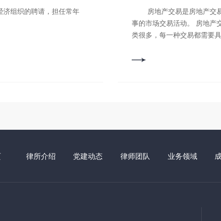
房地产交易是房地产交易主体之间以房地产这种特殊商品作为交易对象所从
事的市场交易活动。 房地产
类很多，每一种交易都需要
特别是在我国由于处于计划
不规范，有些可以自由流转，
要律师在其中发挥重要作用
程承（发）包、预售、销售
迁、土地征用等法律服务。
利用国际金融组织和外国政
务。
页
律所介绍
党建动态
律师团队
业务领域