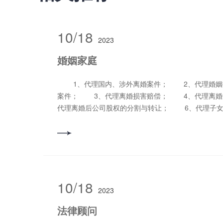
10/18
2023
婚姻家庭
1、代理国内、涉外离婚案件； 2、代理婚姻撤销、无效、解除同居诉讼
案件； 3、代理离婚损害赔偿； 4、代理离婚
代理离婚后公司股权的分割与转让； 6、代理
7、代理探望权诉讼； 8、代理财产分割、离婚生
行； 9、代理遗产继承、分家析产诉讼； 10
讼； 11、代理重婚、***、遗弃、家庭暴力刑事
10/18
2023
法律顾问