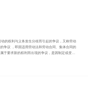
的争议 ，即因适用劳动法和劳动合同、集体合同的
的属于要求新的权利而出现的争议，是因制定或变更
工伤，又称为产业伤害、职业伤害、工业伤害、工
职业活动或者与职业活动有关的活动时所遭受的不良
 接受委托，为劳动争议、工伤纠纷当事人提供法