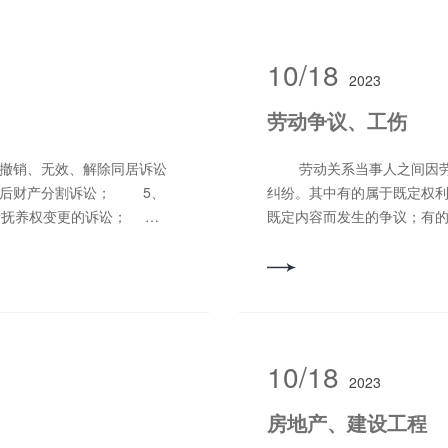
10/18
2023
劳动争议、工伤
劳动关系当事人之间因劳动的权利与义务发生分歧而引起的争议，又称劳动
后财产分割诉讼； 5、
纠纷。其中有的属于既定权利
子女抚养权变更的诉讼；
既定内容而发生的争议；有
效、探望权判决的强制执
劳动条件而发生的争议。 
、追索赡养费、抚养费诉
作伤害，是指劳动者在从事
案件。
因素的伤害和职业病伤害。
律服务。
10/18
2023
房地产、建设工程