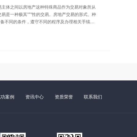
交易是一种极其***性的交易。房地产交易的形式、种
具备不同的条件，遵守不同的程序及办理相关手续。
经济向市场经济转轨的特殊时期，许多房地产权利并
有些***流转，有些禁止流转。因此，房地产交易需
.。 接受委托，提供房地产开发、建设、按揭、工
、物业管理等各个环节的中介、见证、代理，房屋拆
 接受委托，为政府采购、建设工程、技术交易、
府贷款、国际招标投标等各项招投标业务提供法律服
成功案例
资讯中心
资质荣誉
联系我们