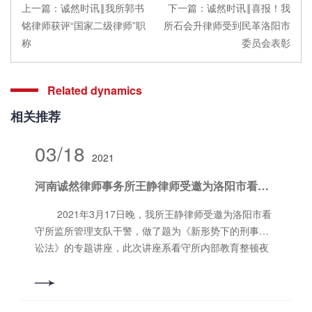
上一篇：
诚然时讯‖我所郭书
下一篇：
诚然时讯‖喜报！我
铭律师获评“国家二级律师”职
所石会升律师受到民革洛阳市
称
委员会表彰
Related dynamics
相关推荐
03/18
2021
河南诚然律师事务所王静律师受邀为洛阳市看守所监所管理支队进行专题讲座
2021年3月17日晚，我所王静律师受邀为洛阳市看
守所监所管理支队干警，做了题为《新形势下的刑事诉
讼法》的专题讲座，此次讲座系看守所内部教育整顿夜
校的环节之一，以增强监所管理支队队伍的综合素质为
目标，此次讲座由看守所申政委主持，监所管理支队干
警参与了此次讲座，讲座取得了***成功。 王静律