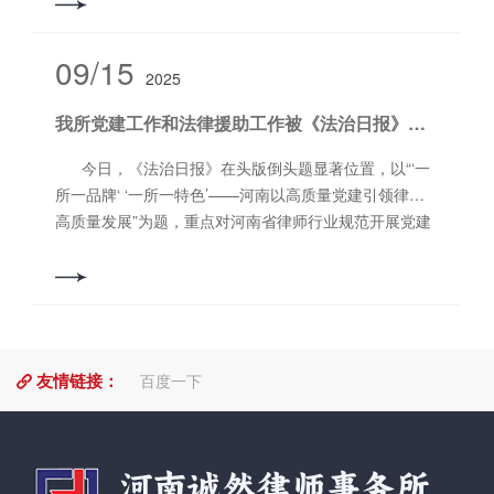
功能会议室召开，此次例会由石会升副主任主持，本所
执业律师、实习律师、行政人员等参加。 会议伊始，
由陈亮亮对《交通事故业务拓展分享》的内容进行展开
09/15
2025
分享，具体为以下四个方面：一、业务拓展主线——经
典十二问；二、业务拓展技能；三、业务承办流程及人
我所党建工作和法律援助工作被《法治日报》头版宣传报道
员配置；四、上海培训工作总结。其中的很多感悟大家
都很赞同，如：“能力决定是否***，习惯决定能***多
今日，《法治日报》在头版倒头题显著位置，以“‘一
久。”、“ 能力决定发展的速度，格局决定达到的高
所一品牌‘ ‘一所一特色’——河南以高质量党建引领律所
度。”等等。取得了很好地反馈效果。 （图为陈亮亮在讲
高质量发展”为题，重点对河南省律师行业规范开展党建
课） 继陈亮亮分享完毕后，王小峰律师利用两个生动的
工作进行宣传，我所党建工作和法律援助工作被报道。
案例对《民间借贷案件还本付息计算方法讨论》进行了
河南诚然律师事务所多名律师接受法律援助中心指派，
详细讲解。因民间借贷纠纷提起诉讼的案件非常普遍，
援助辩护有重大影响的一批重大责任事故、受贿、死刑
其中一部分案件涉及的当事人之间存在多次经济往来，
复核及涉嫌组织、领导黑社会性质组织犯罪等案件。
有很多是在一定时间段经过出借人和借款人算账后，由
2024年，律所主任尚旭辉被司法部评为“全国法律援助工
借款人重新向出借人出具借款凭证。王小峰律师结合本
友情链接：
作先进个人”。 “我们律所以‘党建强所、文化兴所、人
百度一下
人承办的案子对还本付息的几种计算方法进行了分享，
才立所’为发展目标，使律所管理与党支部建设深度融
期间，大家讨论热烈。此次分享给大家提醒了办案细节
合、互促共进，走上综合型律所精专化发展模式。”尚旭
至关重要，也学到了非常实用的实务技巧。 （王小峰律
辉颇有感触地说。 河南诚然律师事务所的发展，是河
师在讲授中） （图为正在听课的诚然律师） 分享结束
南省律师行业规范开展党建工作的一个缩影。河南省司