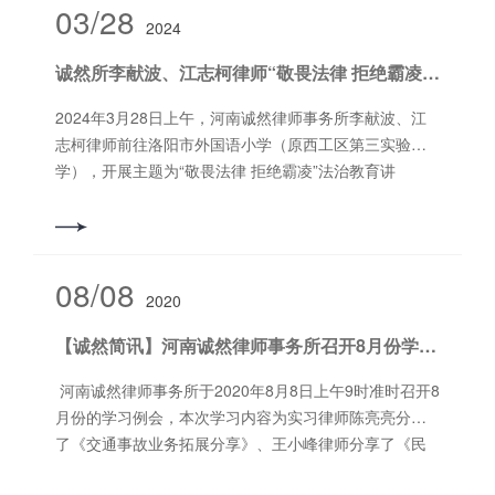
师从刑事诉讼法的立法沿革着手为本次讲座拉开序幕，
03/28
2024
紧接着给大家分享了新刑诉法解释的主要内容，而后又
从看守所的角度精准分析了与看守所工作密切相关的刑
诚然所李献波、江志柯律师“敬畏法律 拒绝霸凌”法治教育讲座
诉法规定，***后王静律师结合自身之前的检察官工作经
验又从检察机关对看守所工作的监督方面给大家分享了
2024年3月28日上午，河南诚然律师事务所李献波、江
硬核的干货。 （图为讲座现场） 此次活动既
志柯律师前往洛阳市外国语小学（原西工区第三实验小
拓宽了律师工作的视野，也架起了律、监普法服务的桥
学），开展主题为“敬畏法律 拒绝霸凌”法治教育讲
梁，为了更加完善国家法治队伍综合素质，我们诚然律
座。 李献波、江志柯律师结合河北邯郸霸凌事件，从何
师在行动！ 图片撰稿：陈亮亮 编辑：李少宇
为校园霸凌、校园霸凌的原因、危害及如何应对校园霸
审核：郭书铭 长按二维码关注
凌等多个方面进行讲解，以案释法，让同学们对法律有
电话：0379-69952882 网址：www.hncrls.com
了深刻的认识和敬畏之心，增强自我保护意识。同学们
08/08
地址：洛阳市洛龙区太康东路恒生科技园A区6号楼
2020
认真聆听，积极互动，取得了良好的法治宣传效果。
11层
【诚然简讯】河南诚然律师事务所召开8月份学习例会
河南诚然律师事务所于2020年8月8日上午9时准时召开8
月份的学习例会，本次学习内容为实习律师陈亮亮分享
了《交通事故业务拓展分享》、王小峰律师分享了《民
间借贷案件还本付息计算方法讨论》，会议在本所的多