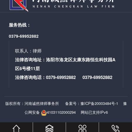
后，尚旭辉主任作出了独到的点评，并鼓励大家坚持学
法厅党委书记、厅长贺振华向《法治日报》记者介绍
习，坚持提升自己的综合素质，随后对律所的工作进行
说：“我们通过组建律师行业党委、建立律师事务所党组
了安排，同事们也积极提出建议，使诚然所更加舒适和
织、选派党建工作指导员等方式，确保党的组织和党的
完善。 千里之行，始于足下，贵在坚持。作为一名律
服务热线：
工作覆盖到所有律师事务所，以高质量党建引领律所高
师，要坚持学习，不仅要钻研自己擅长的领域，还要学
质量发展，不断夯实工作基础，强化政治引领，努力开
0379-69952882
习新知识，了解新领域，不断拓宽视野，从别人的经验
创全省律师事业高质量发展新局面。” 作为河南诚然
中汲取精华，完善自己的实务技能。 撰稿：陈亮亮 审
律师事务所党支部书记，郭书铭带领党员律师形成了独
联系人：律师
核：郭书铭 编辑：江志柯 联系方式：0379-69952882
具特色的“1246”党建工作法，“1”指一个目标，将律所发
网 址：www.hncrls.com 地 址：洛阳市洛龙区太
法律咨询地址：洛阳市洛龙区太康东路恒生科技园A
展目标贯彻执行好；“2”指擦亮“五星”党支部和“党建+公
康东路恒生科技园A区6号楼11层
区6号楼11层
益法律服务”党建联系点两个党建品牌；“4”指四个结合，
促进党支部班子建设与律师事务所班子建设相结合、实
法律咨询电话：0379-69952882 0379-69952882
行党员律师党性教育与职业道德、执业纪律教育相结
合、推动党员律师模范作用发挥与律师履职尽责相结
合、推行党建活动阵地建设与律师事务所文化建设相结
版权所有：河南诚然律师事务所
备案号：豫ICP备20003484号-1
豫
合；“6”指六个管理，党建工作标准化、制度化、系统
化、体系化、可视化、共享化。 河南诚然律师事务所
公网安备
41031102000294
网站已支持IPv6
的发展，得益于省市两级律师行业党委的指导。撰稿/编
辑：郎松涛 审 核：郭书铭