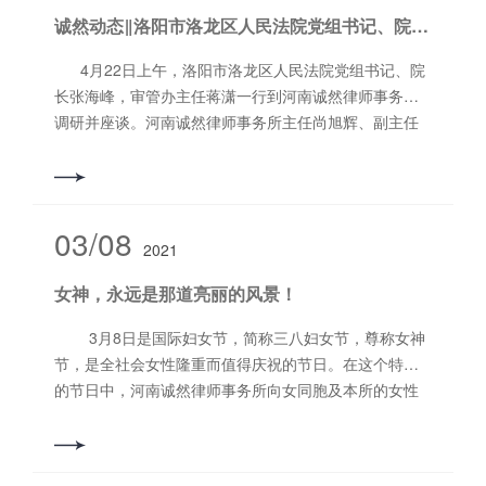
人，不管是工作日还是大年初一。那么是不是我的理解
烤的乐趣。烤肉的香气在空气中飘散开来，让人垂涎欲
诚然动态‖洛阳市洛龙区人民法院党组书记、院长张海峰一行到河南诚然律师事务所调研并座谈
与法官的理解出现了偏差，或者这一条规定本身就有歧
滴，大家在这里畅享美食，感受热情的春日气息。 午餐
义呢？首先，从立法本意来讲。刑事法律，不管是刑
时分，我们在院子里摆开了长长的农家餐桌，桌上摆满
4月22日上午，洛阳市洛龙区人民法院党组书记、院
法，还是刑事诉讼法，都属于公法范畴，从本质上来说
了用当地新鲜食材制作的美味佳肴，在欢声笑语中，我
长张海峰，审管办主任蒋潇一行到河南诚然律师事务所
都是为了***公权力而设立的。刑事法律本身就有“有利于
们共同品味纯朴而美味的农家大餐。餐后，我们开启精
调研并座谈。河南诚然律师事务所主任尚旭辉、副主任
被告”的实施原则。尤其在程序法领域，对于保障私权部
彩的唱歌表演。诚然女神们化身歌手，展示自己的歌
石会升和部分律师参加活动。 张海峰一行参观了河南
分大多做扩大解释，而对于***公权部分而多做缩小解
喉，带来动听的歌曲，我们携手欢歌共享音乐的快
诚然律师事务所的党建文化长廊，律所荣誉柜、接待区
释。刑事上诉权的设立一方面是为了充分实现两审终审
乐。 傍晚时分我们带着满心的愉悦结束了这次女神节的
和律师办公区、党建室、会议室，对河南诚然律师事务
制度的优势，对审判权进行一定的监督和制约，另一方
户外游玩。大自然是我们生命中不可或缺的一部分，她
所的现代化、规模化、专业化建设予以充分肯定。座谈
03/08
面，也是更为根本的是为了保障被告人的辩护权，维护
赋予我们力量，治愈我们的心灵，这次游玩也是对女性
2021
会上，张海峰详细听取了河南诚然律师事务所对洛龙区
被告人的合法权益。也正基于此，才设立了“上诉不加
团结与自我成长的一次美好庆祝，愿这份美好的体验成
法院工作的意见和建议，就律师在立案、保全以及执行
刑”的原则，以消除被告人的后顾之忧。因此，在对于上
女神，永远是那道亮丽的风景！
为我们生活中永恒的记忆。
工作中遇到的难点、堵点问题，认真进行了分析和解
诉权的期限规定中，没有任何道理对被告人做出不同于
答，并就相关问题的解决逐一听取了现场律师的意见和
3月8日是国际妇女节，简称三八妇女节，尊称女神
一般规定的***性规定，尤其是在押的被告人，其诉讼权
建议。 张海峰表示，律师工作和法院司法审判工作都
节，是全社会女性隆重而值得庆祝的节日。在这个特殊
利本就处于更为劣势的地位，更加没有道理予以***。 其
是推动中国特色社会主义法治建设的重要组成部分，律
的节日中，河南诚然律师事务所向女同胞及本所的女性
次，从法律规定来看。笔者的认识也是有依据的。根据
师和法官虽处于不同角色，不同身份，但在国家法治进
律师们致以节日问候，并祝她们节日快乐、家庭美满、
人民法院出版社出版的，***高人民法院研究室刑事处编
程中的初心和使命是相同的。虽然大家分工不同，但目
幸福安康。诚然所的女神们，在分管女神工作的石会升
著的《新刑事诉讼法司法适用解答》一书中，关于“如何
标应该是一致的，都应在自己的岗位上勤勉尽责，共同
副主任的策划安排下，开心的度过了节日的一天。
把握期间问题？”部分专门指出“被告人上诉期间的***后一
为中国特色社会主义法治建设作出应有的贡献。撰稿/编