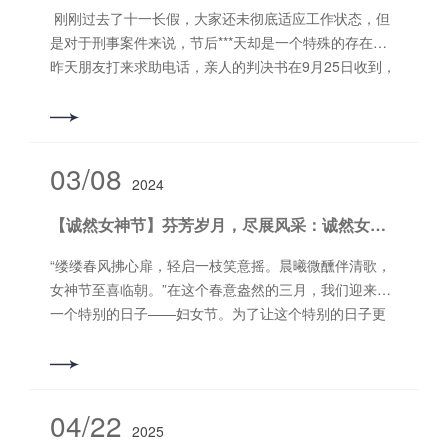
刚刚过去了十一长假，大家还未彻底适应工作状态，但
是对于刑事案件来说，节后***天却是一个特殊的存在。
昨天朋友打来求助电话，亲人的判决书在9月25日收到，
经过考虑决定上诉，于是在节后的***个工作日将有被告
人签名的上诉状递交到法院，可是却被告知判决已经在
10月6日生效。明明刑诉法对于期间的顺延问题做出了明
确的规定，为什么会出现这种情况呢？法院给出的解释
03/08
2024
是：因为本案被告人系在押，所以期间不因节假日而延
长。法院的做法对吗？让我们来看看法律是究竟如何规
【诚然女神节】芬芳岁月，尽展风采：诚然女神节特辑
定的。《刑事诉讼法》第105条规定：“期间的***后一日
为节假日的，以节假日后的***日为期满日期，但犯罪嫌
“缕缕春风拂心扉，轻启一枝笑意摇。晨曦微醺伴清歌，
疑人、被告人或者罪犯在押期间，应当至期满之日为
女神节至喜临朝。”在这个春意盎然的三月，我们迎来了
止，不得因节假日而延长。”乍一看，觉得法院的解释似
一个特别的日子——妇女节。为了让这个特别的日子更
乎有法可依，但是真的是这样吗？我不敢苟同。根据我
加难忘，诚然女神们远离城市的喧嚣，共聚五亩地茶果
的理解，关于本条法律规定中所说的“不得因节假日而延
园，走进大自然，感受春天的气息与美好。 踏入这片果
长”的情形，局限于犯罪嫌疑人、被告人、罪犯这三类人
茶园，迎接我们的是新鲜的空气和田野的宁静。院子里
的“在押期间”，也就是不得因为节假日的原因，而对以上
水流潺潺，仿佛为我们的到来增添了一份欢愉的庆典氛
04/22
三类人延长羁押期限。通俗地说就是，到了期限就要放
2025
围。诚然女神们准备新鲜的食材，亲自动手体验农家烧