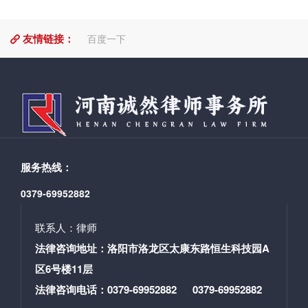
午餐时刻，诚然女律师们相聚在“憨石匠重庆火锅”共进午
日为10月2日，则应当顺延至节假日后的***日为期满之
辑：郎松涛审 核：郭书铭
餐。席间，各位女律师开怀畅饮，彼此话工作，聊家
日，即通常而言上诉期间届满之日为10月8日（假定十一
友情链接：
常，气氛十分融洽。 图片午饭过后，诚然女律师们
百度一下
节假日为10月1日至7日）。但是如果犯罪嫌疑人侦查期
来到龙凤山古镇游玩，大家徜徉在青山绿水间，在欣赏
限届满，应当释放之日为10月2日，则应当在当天释放，
沿途美景的同时也参与了多个游乐项目，并在摄影师的
不得因节假日而延长。” 由此可以看出，***高法关于本条
镜头下留下了一个个美丽的倩影。 活动虽然简单但
法律规定的解读与上文中笔者的认识完成一致，在此不
非常有意义，本所的女神们相聚在一起，使她们从繁
延长的只是在押人员的“在押期间”，这一解读也完全符合
杂、琐碎的工作解脱出来放松心情、释放压力。她们相
法律规定和立法本意。***后，从实践操作来说。在押的
聚在一起畅所欲言、彰显自我。这种和谐、自然的画
被告人如果在收到判决十日内决定上诉，而此时正值节
面，更能体现她们是一个积极向上、团结奋进的集体。
假日期间，法院的工作人员并不可能进入看守所获知其
服务热线：
撰稿/编辑：李少宇 审核：郭书铭
上诉意愿，不论是通过辩护人申请，还是通过看守人员
长按二维码关注 电话：0379-69952882 网
申请，此意愿均需待节假日结束，法院上班了才可以到
0379-69952882
址：www.hncrls.com 地址：洛阳市洛龙区太康东路
达法院工作人员处。如果以该法院的做法，那么意愿到
恒生科技园A区6号楼11层
达之日，此判决已经生效，想要实现被告人的上诉诉
联系人：律师
求，就只能寄希望于审判监督程序了。这显然是不合理
法律咨询地址：洛阳市洛龙区太康东路恒生科技园A
的。通过多年办案的经验来看，实践中绝大多数法院对
区6号楼11层
于这一情况的处理也都是按照上诉期间顺延的做法进行
的，该法院的做法确实系***遇到。综上所述。无论从那
法律咨询电话：0379-69952882 0379-69952882
个方面来讲，刑事案件上诉期的处理都应当按照法律规