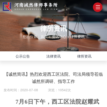
律所资讯
您的位置：
首页
>
资讯中心
>
律所资讯
公示公告
法律资讯
律所资讯
【诚然简讯】热烈欢迎西工区法院、司法局领导莅临
诚然所调研、指导工作
发布时间：2020-07-08 浏览：10542次
7月6日下午
，
西工区法院赵耀武