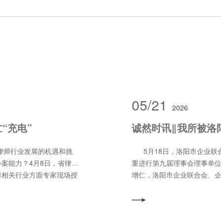
05/21
2026
“充电”
下律师行业发展的机遇和挑
5月18日，洛阳市企业联
案能力？4月8日，省律
重进行第九届理事会理事单
邀请相关行业方面专家现场授
增仁，洛阳市企业联合会、
所积极组织没有排庭的律师
简要介绍了洛阳市企业联合
wartz 科技CEO、法蝉创
员单位颁发牌匾及证书。河
师行业数字化转型路线图》为
事单位，河南诚然律师事务