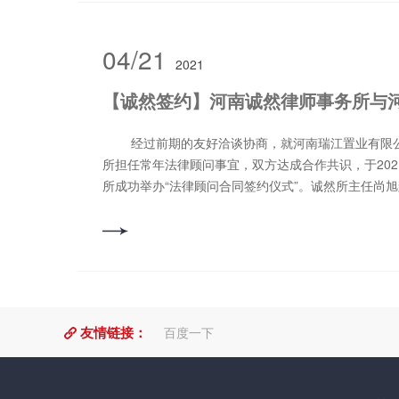
主题，首先从法律服务的变革方向引入法律服务底层
力量、法律服务市场未来四大趋势进行总结和分析；
型路线图开始，从触达客户新方式：营销数字化，到
04/21
2021
字化，达到助力持续增长新引擎：交付数字化。对如何
路径时，张智鑫详细讲解了AI技术驱动法律行业转型
使用AI赋能业务场景，讲解时，张智鑫穿插大量现实
耳目一新。 下午13:30至16：00，智合合伙人、
经过前期的友好洽谈协商，就河南瑞江置业有限公司聘请河南诚然律师事务
人应用DeepSeek》为题进行授课。邓欢从技术解析：D
所担任常年法律顾问事宜，双方达成合作共识，于202
界面及提问技巧（指令模型与推理模型），场景应用
所成功举办“法律顾问合同签约仪式”。诚然所主任尚
书生成、诉讼策略制定、客户维护等全流程实操，工具联动
公司办公室主任安国泉分别在合同上签字、盖章，并
书/Inna/元宝/剪映等工具，实现批量文件处理、知
间。 河南瑞江置业有限公司系洛阳市知名房地产企业，曾主导、参与开发瑞
规：数据隐私保护、私有化部署方案及法律伦理规范
江·瀛洲花园等多个知名项目。河南诚然律师事务所针对
用DeepSeek提质增效进行了讲解，使听课律师表
服务团队***律师，为其提供***的法律服务。 河南诚然律师事务所作为省、市
后，大家纷纷表示，这节课让大家受益匪浅，不但从
级***律师事务所及全省律师行业先进党组织，拥有4
行业带来了发展的机遇和挑战，并且从实践中也能感
人员，设置多个***的法律服务团队，努力为客户提供
作中带来的高效和便利，今后会利用更多的时间去了
友情链接：
百度一下
律师事务所期待与您的合作！ 撰稿：吴倚帆 
科技，让这些高科技运用到具体的工作实践中去。撰
书铭 来源：***党员公众号 -招聘职位-- 执业律师：6名 薪资待
郭书铭
遇：授薪或提成 任职要求： 1、专职执业3年