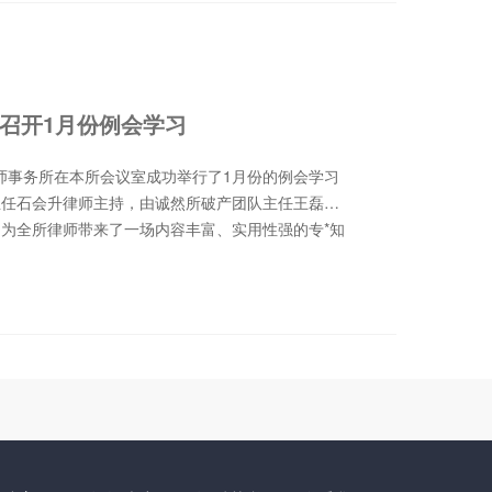
牌匾及证书，新任理事单位代表进行了发言。最后，
会人员合影留念。撰稿/编辑：郎松涛审 核：郭书
召开1月份例会学习
律师事务所在本所会议室成功举行了1月份的例会学习
主任石会升律师主持，由诚然所破产团队主任王磊律
为全所律师带来了一场内容丰富、实用性强的专*知
破案件实务问题研究之程序篇》为主题，进行了全*
”的定义、问题的由来、程序阶段以及特殊事项说明等
破”的定义时，王磊律师明确指出，“执转破”即执行移
过程中，当发现被执行人符合资不抵债、达到破产界
事人同意后，将企业移送破产审判部门审查，以启动
度。这一制度为解决执行难问题提供了新的途径，通
债权债务关系的集中清理，有助于维护市场秩序和公
题的由来，王磊律师详细阐述了我国司法审判模式以及
统的司法审判采用“三环节”理论，但实践中大量执行