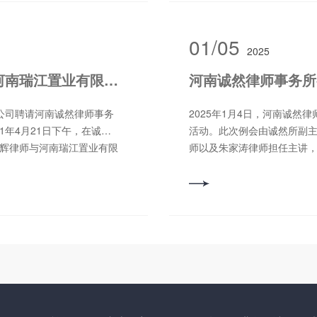
逻辑变化、影响市场的三大
增仁为新发展会员单位颁发
又从法律服务市场数字化转
陈增仁作总结讲话，全体与
打造专业谈判场景：成交数
铭
01/05
2025
利用AI驱动法律服务创新
的四个阶段和律师如何正确
【诚然签约】河南诚然律师事务所与河南瑞江置业有限公司成功签约
河南诚然律师事务所
事例，让广大听课律师感到
智爱AI产品总监邓欢以《法律
2025年1月4日，河南诚然
eepSeek 模型原理、操作
1年4月21日下午，在诚然
活动。此次例会由诚然所副
：法律研究、合同审查、文
旭辉律师与河南瑞江置业有限
师以及朱家涛律师担任主讲，
：DeepSeek+飞
合影留念，定格了喜悦的瞬
识讲座。 王磊律师以《执转
识库构建与品牌孵化，安全合
且深入的讲解，涵盖“执转破
四个方面，就法律人如何利
其企业特点，抽调房企***
多个关键方面。 在讲解“执转
现出了浓厚兴趣。 授课结束
送破产审查，是法院在执行
理论上了解了数智化给律师
0余名律师、实习律师及行政
限等条件时，在征得相关当
受到这些人工智能技术给工
优质的法律服务。河南诚然
破产程序化解纠纷的一种制
解这些高科技、使用这些高
编辑：李少宇 审核：郭
过破产程序的启动，实现对
稿/编辑：郎松涛审 核：
平正义。 关于“执转破”问
以上； 2、热爱律师行
执行案件面临的困境。我国传