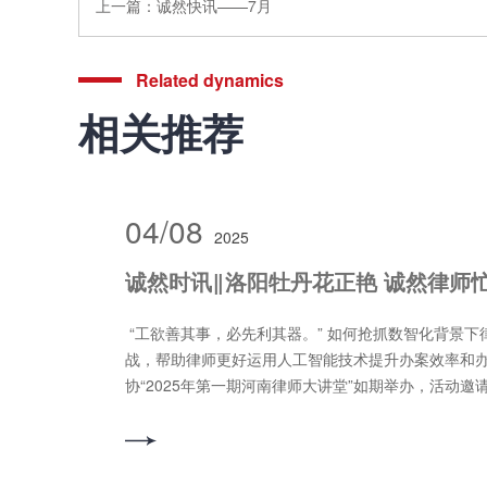
上一篇：
诚然快讯——7月
Related dynamics
相关推荐
04/08
2025
诚然时讯‖洛阳牡丹花正艳 诚然律师忙
“工欲善其事，必先利其器。” 如何抢抓数智化背景
战，帮助律师更好运用人工智能技术提升办案效率和办
协“2025年第一期河南律师大讲堂”如期举办，活动
课，授课采取线上线下方式进行，河南诚然律师事务
在所会议室进行集中听讲。 上午9:30至11:30，现任S
始人&推之CEO张智鑫以《AI浪潮下，法律服务和律