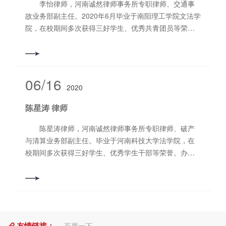
李怡律师，河南诚然律师事务所专职律师、交通事
授予“河南省律师行业优秀共产党员”称号；被河南省律师
故业务部副主任。2020年6月毕业于南阳理工学院文法学
协会授予“2021年律师行业防汛抗疫工作先进个人”称
院，在校期间多次获得三好学生、优秀共青团员等荣
号；被洛阳市司法局和洛阳市律师协会授予“2022年度优
誉，并多次获得奖学金，被评为2020届南阳理工学院优
秀律师”荣誉称号。 擅长业务领域：担任党政机关企
秀毕业生。 擅长业务领域：刑事辩护、合同纠纷、
事业单位常年法律顾问、非诉业务、建设工程与房地
交通事故、婚姻家庭等。 联系电话：18837199685
产、民间借贷、公司相关、合同类纠纷等。 联系电
06/16
话：13373790555
2020
陈星涛 律师
陈星涛律师，河南诚然律师事务所专职律师、破产
与清算业务部副主任。毕业于河南科技大学法学院，在
校期间多次获得三好学生、优秀学生干部等荣誉。办理
多起合同纠纷、民间借贷以及婚姻家事等案件，获得了
当事人的普遍认可。其秉承诚信、勤勉、尽责、专业、
务实和高效的服务态度，竭诚维护每一位当事人的合法
权益。 擅长领域：合同纠纷、民间借贷、交通事故
纠纷等。 联系电话：18137706003
友情链接：
百度一下