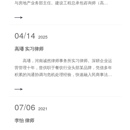
与房地产业务部主任。建设工程总承包咨询师（高
级）、企业合规师。 现任：洛阳市律师协会第六届
监事会监事、洛阳市涉外商事与法律服务中心监事、洛
阳市法学会第六届理事会理事、洛阳市法学会工程建设
与房地产法律实务研究会理事、洛阳市法学会非诉讼法
04/14
2025
律实务研究会理事、河南省律师协会房地产法律专业委
员会委员、洛阳市律师协会第六届理事会建设工程法律
高璠 实习律师
专业委员会副主任，洛阳市青年律师“红扣子”工程领导小
组办公室执行主任。洛阳市西工区新联会律师行业分会
高璠，河南诚然律师事务所实习律师。深耕企业运
秘书长。 获得荣誉：2017年度被评选为“洛阳市十佳
营管理十年，曾供职于餐饮行业头部某品牌，凭借多年
青年律师”，获得洛阳市残疾人联合会“爱心捐助功德无
积累的沟通协调与危机处理经验，快速融入民商事法律
量”荣誉表彰；被洛阳市残疾人康复协会授予“2018年度
实务。目前跟随资深律师系统学习案件办理，善于将企
洛阳市残疾人康复工作先进个人”、“2019年度洛阳市扶
业运营思维与法律逻辑结合，从商业视角预判风险、梳
残助残先进个人”荣誉称号；被中共洛阳市律师行业委员
理证据链条。始终以“跨界经验赋能专业服务”为理念，用
会评为洛阳市律师行业2018年度“优秀党员律师”；被洛
通俗表达传递法律温度，为当事人提供高效务实的解决
07/06
阳市司法局评为“2018年度扫黑除恶专项斗争特别辩护团
2021
方案。 擅长领域：合同纠纷，民间借贷纠纷，婚姻
队优秀律师”；被洛阳市律师协会先后评为“洛阳市律师协
家事纠纷 联系电话：17274366148
李怡 律师
会2021年度、2022年度、2023年度、2024年度律师工
作先进个人”；2021年度，被中共河南省律师行业委员会