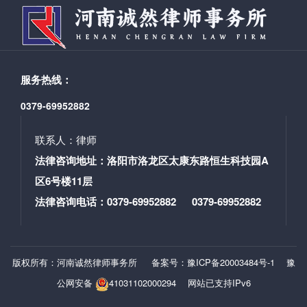
15737952955
年2月被洛阳市司法局评为“2016年度优秀律师”；
2015年12月被河南省律师协会评为“河南省优秀律
师”； 2011年11月被河南省司法厅、河南省信访局评
为“河南省律师参与信访工作先进个人”； 并多次被九
三学社省委、九三学社洛阳市委评为“社会服务先进个
服务热线：
人”、“参政议政工作先进个人”、“社情民意工作先进个
0379-69952882
人”和“社务工作工作先进个人”，被洛龙区政协评为“洛龙
区优秀政协委员”等荣誉称号。 擅长业务领域：刑事
联系人：律师
辩护，非诉业务，担任企事业单位的常年法律顾问
等。 联系电话：15716666198
法律咨询地址：洛阳市洛龙区太康东路恒生科技园A
区6号楼11层
法律咨询电话：0379-69952882 0379-69952882
版权所有：河南诚然律师事务所
备案号：豫ICP备20003484号-1
豫
公网安备
41031102000294
网站已支持IPv6