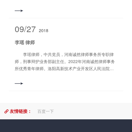
任，洛阳市政协委员兼人口资源环境委员会兼职副主
任、河南省律师协会理事及刑事法律业务委员会副主
任、河南省法学会破产法研究会常务理事、西北政法大
学刑事法学院实务导师、洛阳师范学院法学与社会学院
09/27
2018
法学专业客座教授、洛阳市法学会理事及刑法学研究会
常务理事、全国看守所律师特约监督员等等。 获得
李瑶 律师
荣誉： 2024年被司法部评为“全国法律援助工作先进
个人”； 2024年1月被政协洛阳市委员会评为“2023年
李瑶律师，中共党员，河南诚然律师事务所专职律
度优秀政协委员”； 2023年3月被河南省律师协会评
师，刑事辩护业务部副主任。2022年河南诚然律师事务
为“全省律师管理工作先进个人”； 2022年3月被河南
所优秀青年律师。洛阳高新技术产业开发区人民法院廉
省律师协会评为“全省律师管理工作先进个人”和“河南省
政监督员，荣获洛阳市西工区司法局“2020年度优秀法律
律师协会工作先进个人”； 2021年3月被洛阳市司法
援助律师”称号、荣获中共洛阳市律师行业委员会、洛阳
局评为“2020年度全市司法行政系统先进个人”；
市律师协会党史学习知识竞赛“优秀个人奖”。执业以来，
2020年3月被市司法局评为“扫黑除恶辩护团队优秀律
凭借严谨的逻辑思维、扎实的理论功底及认真负责的工
师”； 2019年11月被评为“2015-2019年度河南省优
作态度，办理了数百起民商事及刑事案件，积累了较为
秀律师”； 2018年3月被洛阳市法学会评为“优秀基层
友情链接：
丰富的实践经验，赢得了当事人的一致赞许与认
百度一下
法律服务工作者”； 2017年11月被评为“全省司法行
可。 擅长业务领域：刑事辩护、合同纠纷、交通事
政系统先进工作者”； 2017年2月被河南省律师协会
故、婚姻家庭等。 联系电话（同微信）：
评为“2013—2016年度河南省优秀刑辩律师”； 2017