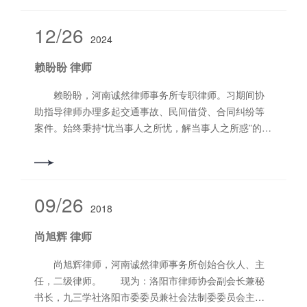
西工区第三实验小学法治辅导员，被评为“洛阳市律师协
会2021年度律师工作先进个人‘’、“洛阳市律师协会2022
12/26
2024
年度律协工作先进个人”、2022年河南诚然律师事务
所“优秀公益律师”。被西工区司法局评为2021年度、
赖盼盼 律师
2022年度“优秀村（居)法律顾问”及“优秀法治辅导员”称
号。被洛阳市社会组织发展促进会授予“2022年度公益慈
赖盼盼，河南诚然律师事务所专职律师。习期间协
善突出贡献奖”。被洛阳市律师协会评为“2023年度律协
助指导律师办理多起交通事故、民间借贷、合同纠纷等
工作先进个人”。被洛阳市司法局、洛阳市律师协会评
案件。始终秉持“忧当事人之所忧，解当事人之所惑”的执
为“2023年度优秀村（居）法律顾问”。执业以来，办理
业理念，为当事人提供优质、高效的法律服务。 主
大量民商事案件，担任多家企业常年法律顾问，努力为
攻业务领域：婚姻家庭、民间借贷、交通事故责任纠
当事人提供优质高效的法律服务。同时，积极投身社会
纷、合同类纠纷等。 电话：17637926212
公益事业，取得了良好的法律效果和社会效果。 擅
09/26
长业务领域：常年法律顾问、民间借贷、合同类纠纷
2018
等。 联系电话：13526939873
尚旭辉 律师
尚旭辉律师，河南诚然律师事务所创始合伙人、主
任，二级律师。 现为：洛阳市律师协会副会长兼秘
书长，九三学社洛阳市委委员兼社会法制委委员会主