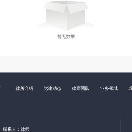
暂无数据
页
律所介绍
党建动态
律师团队
业务领域
联系人：律师