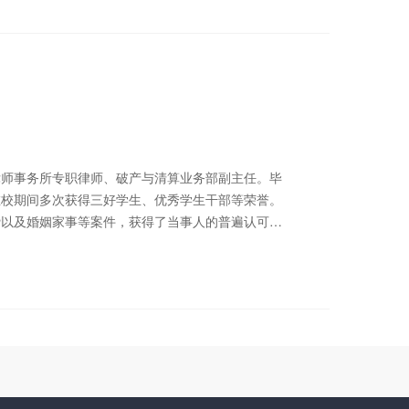
事务所专职律师、破产与清算业务部副主任。毕
在校期间多次获得三好学生、优秀学生干部等荣誉。
贷以及婚姻家事等案件，获得了当事人的普遍认可。
专业、务实和高效的服务态度，竭诚维护每一位当事
：合同纠纷、民间借贷、交通事故纠纷等。 联