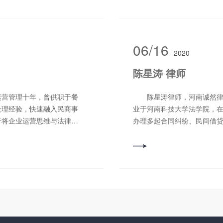
守所律师特约监督员等
律援助工作先进个
23年度优秀政协委员”；
先进个人”； 2022年3月
06/16
2020
“河南省律师协会工作先进
年度全市司法行政系统先进个
陈星涛 律师
队优秀律师”； 2019年
2018年3月被洛阳市法学会评
营管理十年，曾供职于餐
陈星涛律师，河南诚然律师
为“全省司法行政系统先进工
处理经验，快速融入民商事
业于河南科技大学法学院，
—2016年度河南省优秀刑辩
于将企业运营思维与法律逻
办理多起合同纠纷、民间借
优秀律师”； 2015年12
“跨界经验赋能专业服务”为
其秉承诚信、勤勉、尽责、
1年11月被河南省司法厅、
务实的解决方案。 擅长
人的合法权益。 擅长领域
人”； 并多次被九三学社省
：17274366148
系电话：18137706003
政议政工作先进个人”、“社情
龙区政协评为“洛龙区优秀政
非诉业务，担任企事业单位