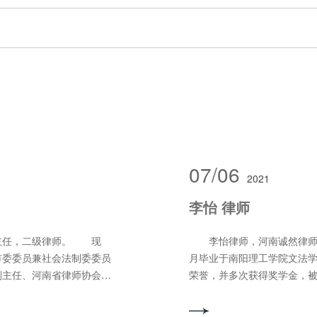
07/06
2021
李怡 律师
主任，二级律师。 现
李怡律师，河南诚然律师事
市委委员兼社会法制委委员
月毕业于南阳理工学院文法
副主任、河南省律师协会理
荣誉，并多次获得奖学金，被
法研究会常务理事、西北政
务领域：刑事辩护、合同纠
会学院法学专业客座教授、
18837199685