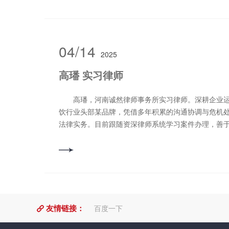
洛阳市法学会理事及刑法学研究会常务理事、全国看
等。 获得荣誉： 2024年被司法部评为“全国法
人”； 2024年1月被政协洛阳市委员会评为“20
2023年3月被河南省律师协会评为“全省律师管理工作
04/14
2025
被河南省律师协会评为“全省律师管理工作先进个人”和
个人”； 2021年3月被洛阳市司法局评为“2020
高璠 实习律师
人”； 2020年3月被市司法局评为“扫黑除恶辩护团
11月被评为“2015-2019年度河南省优秀律师”； 
高璠，河南诚然律师事务所实习律师。深耕企业运
为“优秀基层法律服务工作者”； 2017年11月被评
饮行业头部某品牌，凭借多年积累的沟通协调与危机
作者”； 2017年2月被河南省律师协会评为“2013
法律实务。目前跟随资深律师系统学习案件办理，善
律师”； 2017年2月被洛阳市司法局评为“2016年度
辑结合，从商业视角预判风险、梳理证据链条。始终以
月被河南省律师协会评为“河南省优秀律师”； 201
理念，用通俗表达传递法律温度，为当事人提供高效
河南省信访局评为“河南省律师参与信访工作先进个
领域：合同纠纷，民间借贷纠纷，婚姻家事纠纷 联系电话
委、九三学社洛阳市委评为“社会服务先进个人”、“参
民意工作先进个人”和“社务工作工作先进个人”，被洛
协委员”等荣誉称号。 擅长业务领域：刑事辩护，
的常年法律顾问等。 联系电话：15716666198
友情链接：
百度一下