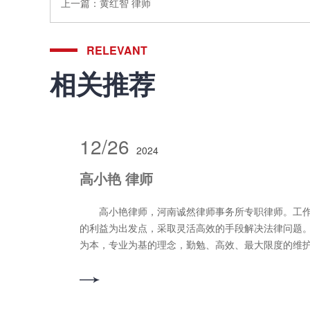
上一篇：
黄红智 律师
RELEVANT
相关推荐
12/26
2024
高小艳 律师
高小艳律师，河南诚然律师事务所专职律师。工作
的利益为出发点，采取灵活高效的手段解决法律问题
为本，专业为基的理念，勤勉、高效、最大限度的维
益。 擅长业务领域：企业法律顾问、民间借贷、人
等。 联系电话：15003799256