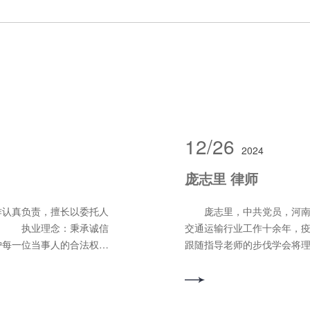
12/26
2024
庞志里 律师
认真负责，擅长以委托人
庞志里，中共党员，河南诚
。 执业理念：秉承诚信
交通运输行业工作十余年，
护每一位当事人的合法权
跟随指导老师的步伐学会将
身损害案件、合同纠纷
养，努力成为一名优秀律师
刑事辩护、民事纠纷、合同纠纷