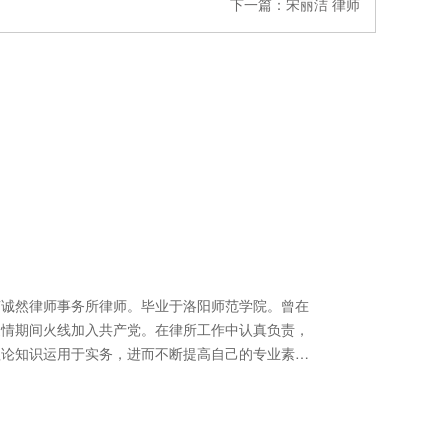
下一篇：
宋丽洁 律师
然律师事务所律师。毕业于洛阳师范学院。曾在
疫情期间火线加入共产党。在律所工作中认真负责，
理论知识运用于实务，进而不断提高自己的专业素
，尽心尽力服务好每位当事人。 主攻业务领域：
、劳动争议等。 联系电话：18638899001