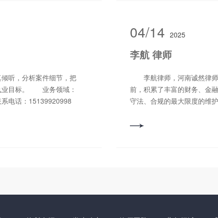
04/14
2025
李航 律师
倾听，分析案件细节，把
李航律师，河南诚然律师事
执业目标。 业务领域：
前，积累了丰富的财务、金
：15139920998
守法、合规的最大限度的维
务、金融纠纷、合同纠纷等。 