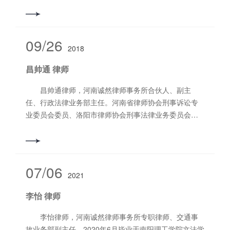
法学理论基础和良好的实务能力，拥有良好的沟通能
力，对待工作细致热情，积极主动、尽职尽责。 擅
长业务领域：民间借贷、婚姻家事、交通事故赔偿
等。 联系电话：18736266677
09/26
2018
昌帅通 律师
昌帅通律师，河南诚然律师事务所合伙人、副主
任、行政法律业务部主任。河南省律师协会刑事诉讼专
业委员会委员、洛阳市律师协会刑事法律业务委员会执
委、洛阳市律师协会律所建设与考核委员会执委。
被河南诚然律师事务所评选为2017年、2018年度“优秀
律师”，被九三学社洛阳市委评为“2022年度宣传工作先
进个人”。被洛阳市司法局、洛阳市妇女联合会授予“洛阳
07/06
2021
市妇女儿童法律援助工作先进个人”。2019年度洛阳市西
工区“优秀律师”。执业以来始终坚持以诚实守信的执业理
李怡 律师
念，最大限度的维护当事人的合法权益，始终把客户的
利益放在第一位。 擅长业务领域：担任公司、机关
李怡律师，河南诚然律师事务所专职律师、交通事
事业单位长年法律顾问、刑事辩护、合同及医疗纠纷
故业务部副主任。2020年6月毕业于南阳理工学院文法学