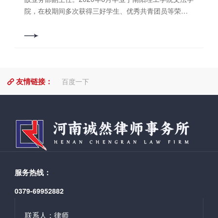
等。 联系电话：13592014089
院，在校期间多次获得三好学生、优秀共青团员等荣
誉，并多次获得奖学金，被评为2020届南阳理工学院优
秀毕业生。 擅长业务领域：刑事辩护、合同纠纷、
交通事故、婚姻家庭等。 联系电话：18837199685
友情链接：
百度一下
服务热线：
0379-69952882
联系人：律师