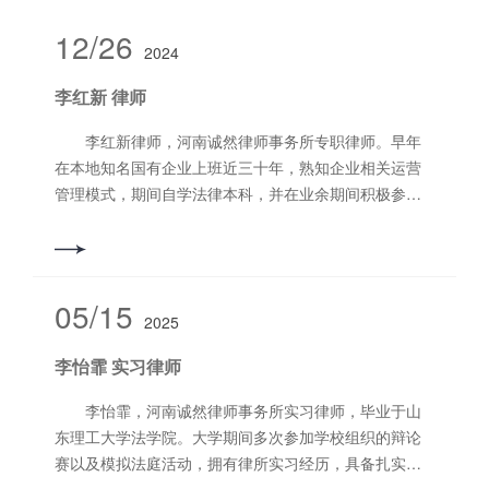
12/26
2024
李红新 律师
李红新律师，河南诚然律师事务所专职律师。早年
在本地知名国有企业上班近三十年，熟知企业相关运营
管理模式，期间自学法律本科，并在业余期间积极参与
法律服务工作多年；2018年取得法律从业资格后，辞职
全身投入律师行业，从业期间先后于2019年、2020年、
2021年被执业律所评为先进个人，2021年被洛阳市司法
局评为优秀村（居）法律顾问。 擅长业务领域：刑
05/15
2025
事辩护、交通事故纠纷、婚姻家事继承纠纷、建筑工程
纠纷、合同纠纷、担任公司企业法律顾问。 联系电
李怡霏 实习律师
话：13461066176
李怡霏，河南诚然律师事务所实习律师，毕业于山
东理工大学法学院。大学期间多次参加学校组织的辩论
赛以及模拟法庭活动，拥有律所实习经历，具备扎实的