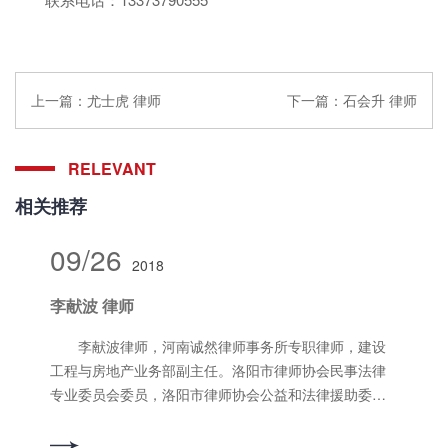
上一篇：
尤士虎 律师
下一篇：
石会升 律师
RELEVANT
相关推荐
09/26
2018
李献波 律师
李献波律师，河南诚然律师事务所专职律师，建设
工程与房地产业务部副主任。洛阳市律师协会民事法律
专业委员会委员，洛阳市律师协会公益和法律援助委员
会副主任、洛阳市外国语小学法治辅导员，洛阳市西工
区西工街道办事处西工社区村（居）法律顾问，洛阳市