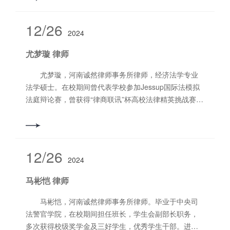
西工区第三实验小学法治辅导员，被评为“洛阳市律师协
会2021年度律师工作先进个人‘’、“洛阳市律师协会2022
12/26
2024
年度律协工作先进个人”、2022年河南诚然律师事务
所“优秀公益律师”。被西工区司法局评为2021年度、
尤梦璇 律师
2022年度“优秀村（居)法律顾问”及“优秀法治辅导员”称
号。被洛阳市社会组织发展促进会授予“2022年度公益慈
尤梦璇，河南诚然律师事务所律师，经济法学专业
善突出贡献奖”。被洛阳市律师协会评为“2023年度律协
法学硕士。在校期间曾代表学校参加Jessup国际法模拟
工作先进个人”。被洛阳市司法局、洛阳市律师协会评
法庭辩论赛，曾获得“律商联讯”杯高校法律精英挑战赛个
为“2023年度优秀村（居）法律顾问”。执业以来，办理
人全国第五名、团体赛季军。擅长业务领域：生命科学
大量民商事案件，担任多家企业常年法律顾问，努力为
及医疗领域合规和风险控制、知识产权纠纷、不正当竞
当事人提供优质高效的法律服务。同时，积极投身社会
争纠纷、医疗损害纠纷、合同纠纷等，可提供优质法律
公益事业，取得了良好的法律效果和社会效果。 擅
服务产品。 专攻业务领域：生命科学及医疗领域合
12/26
长业务领域：常年法律顾问、民间借贷、合同类纠纷
2024
规和风险控制、知识产权纠纷、不正当竞争纠纷、人身
等。 联系电话：13526939873
损害纠纷、民间借贷纠纷、合同纠纷等，可提供优质法
马彬恺 律师
律服务产品。 联系方式：13938881750 电子邮箱：
maryyule@163.com
马彬恺，河南诚然律师事务所律师。毕业于中央司
法警官学院，在校期间担任班长，学生会副部长职务，
多次获得校级奖学金及三好学生，优秀学生干部。进入