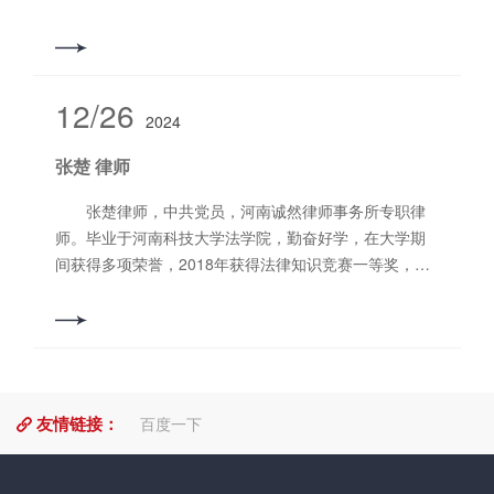
律所实习以来，参与处理多起建筑工程纠纷，并积极参
与西工区宪法宣传周普法宣讲,洛阳市实验中学普法讲座
等社会公益活动。有较强的沟通能力，能够充分理解其
期望与目标。本着受人之托、忠人之事的理念，认真对
12/26
2024
待每一个案件。 擅长业务领域：婚姻家事纠纷，民
间借贷纠纷，建筑工程纠纷 联系电话：
张楚 律师
19838867788
张楚律师，中共党员，河南诚然律师事务所专职律
师。毕业于河南科技大学法学院，勤奋好学，在大学期
间获得多项荣誉，2018年获得法律知识竞赛一等奖，
2019年获得国家励志奖学金、模拟法庭比赛一等奖。在
洛龙区人民法院、洛阳市中级人民法院、洛阳市人民检
察院、河南诚然律师事务所实习期间，学到了很多处理
法律问题的方法。热爱法律行业，始终坚信负责和专业
能力是办好案子的根本，办理过各类案件，能够最大限
友情链接：
度地维护当事人的合法权益。 擅长业务领域：刑事
百度一下
辩护、交通事故、合同纠纷、婚姻家事等。 联系电
话：18272675719