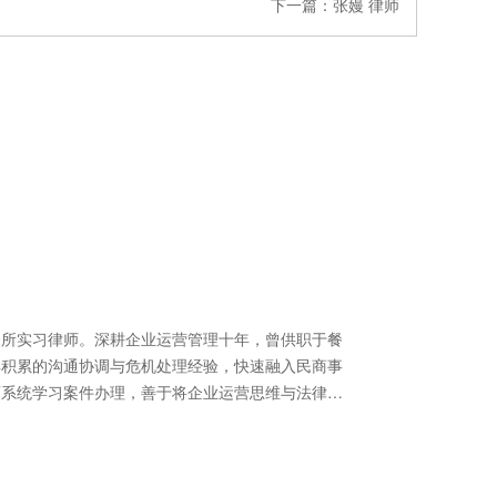
下一篇：
张嫚 律师
实习律师。深耕企业运营管理十年，曾供职于餐
年积累的沟通协调与危机处理经验，快速融入民商事
师系统学习案件办理，善于将企业运营思维与法律逻
、梳理证据链条。始终以“跨界经验赋能专业服务”为
温度，为当事人提供高效务实的解决方案。 擅长
，婚姻家事纠纷 联系电话：17274366148