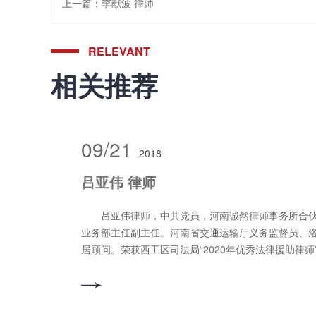
上一篇：
李献波 律师
RELEVANT
相关推荐
09/21
2018
吕亚伟 律师
吕亚伟律师，中共党员，河南诚然律师事务所合伙
业务部主任副主任。河南省交通运输厅义务监督员、
居顾问。荣获西工区司法局“2020年优秀法律援助律师”
顾问”、荣获河南诚然律师事务所“先进工作者”“优秀公益
青年律师”。 2024年3月，被洛阳市律师行业党委
产党员”。从业至今，具有丰富的法律知识和较高的业