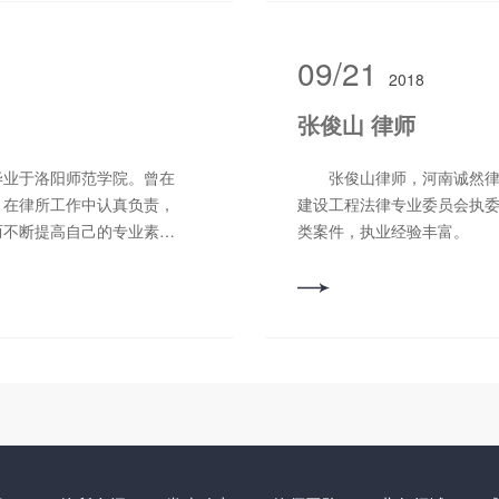
良好的沟通和协调能力，善
领域：民商经济纠纷、公
09/21
2018
张俊山 律师
业于洛阳师范学院。曾在
张俊山律师，河南诚然律师
。在律所工作中认真负责，
建设工程法律专业委员会执
而不断提高自己的专业素
类案件，执业经验丰富。 
事人。 主攻业务领域：
纠纷等。 联系电话：13698
：18638899001