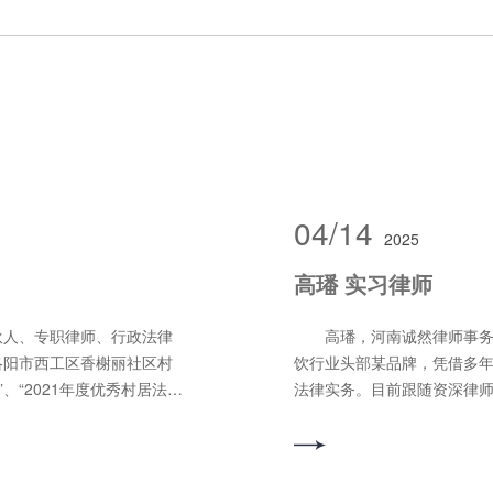
04/14
2025
高璠 实习律师
人、专职律师、行政法律
高璠，河南诚然律师事务所
洛阳市西工区香榭丽社区村
饮行业头部某品牌，凭借多
、“2021年度优秀村居法律
法律实务。目前跟随资深律
律师”“优秀党员律师”“优秀
辑结合，从商业视角预判风险
评为“洛阳市律师行业优秀共
理念，用通俗表达传递法律
务水平，擅长以诉讼方式处
领域：合同纠纷，民间借贷纠纷