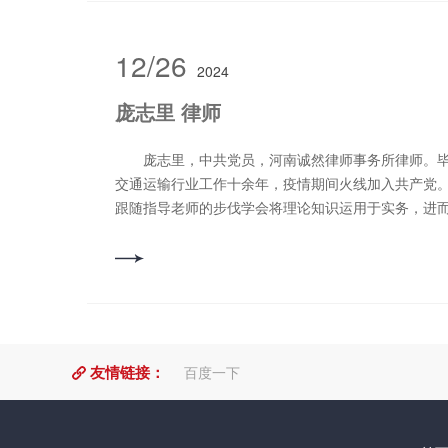
理疑难法律纠纷，精于各类合同的制作与谈判，具有
于为企业决策提供法律意见，处理事务。 擅长业务
司顾问、刑事辩护。 联系电话：15538895498
12/26
2024
庞志里 律师
庞志里，中共党员，河南诚然律师事务所律师。毕
交通运输行业工作十余年，疫情期间火线加入共产党
跟随指导老师的步伐学会将理论知识运用于实务，进
养，努力成为一名优秀律师，尽心尽力服务好每位当
刑事辩护、民事纠纷、合同纠纷、劳动争议等。 联系电话
友情链接：
百度一下