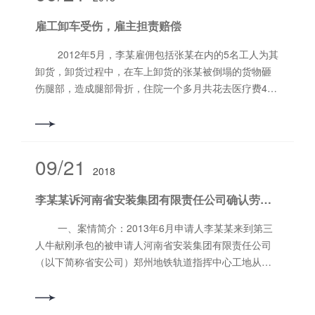
民法院审理，***终判决给张某抚恤金16000元，张某的
雇工卸车受伤，雇主担责赔偿
权益得到了维护。 律师观点:如今随着人们生活水平
的提高,老年人再婚的现象日益增多,老人都要在世的时候
2012年5月，李某雇佣包括张某在内的5名工人为其
相安无事,如有一方老人过世,过世一方的子女会因死亡抚
卸货，卸货过程中，在车上卸货的张某被倒塌的货物砸
恤金、房产等和另一方老人产生纠纷,在此提醒再婚的老
伤腿部，造成腿部骨折，住院一个多月共花去医疗费4万
年人必要时勇于拿起法律武器维护自己合法权益。
多元。雇员张某多次要求李某进行赔偿，作为雇主的李
某拒绝赔偿，双方就赔偿问题多次协商无法达成协议。
2013年1月张某将李某起诉至人民法院，并提出伤残鉴定
的申请，经鉴定张某腿部的骨折构成伤残等级为八级。
09/21
2018
人民法院依法组成了合议庭对该案件进行了公开审理。
***终，在人民法院的主持下张某和李某达成和解协议，
李某某诉河南省安装集团有限责任公司确认劳动关系案
雇主李某一次性支付张某人民币9万元。 昌帅通律师
提醒:作为雇员在雇佣活动中，一定注意自身的人身安
一、案情简介：2013年6月申请人李某某来到第三
全，如不慎发生人身伤害事故，要注意有关证据的搜集
人牛献刚承包的被申请人河南省安装集团有限责任公司
和保存，在无法协商解决的情况下，为以后诉讼提供证
（以下简称省安公司）郑州地铁轨道指挥中心工地从事
据保证，以达到维护自身合法权益的目的。
通风管道安装工程施工。施工过程中由于被申请人的安
全措施不到位，造成申请人被砸落地面。但被申请人不
承认与申请人之间存在劳动关系，申请人李某某因此向