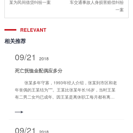
某为民间借贷纠纷一案
车交通事故人身损害赔偿纠纷
一案
RELEVANT
相关推荐
09/21
2018
死亡抚恤金配偶应多分
张某多年守寡，1993年经人介绍，张某到市区和老
年丧偶的王某结为***。王某比张某年长16岁，当时王某
有二男二女均已成年。因王某是离休职工每月都有离休
金，加上张某在生活上对王某悉心照顾，老两口的日子
过得其乐融融。2013 年5月王某去世，王某去世后单位
发给24000元死亡抚恤金,在死亡抚恤金的分配问题，张
某和王某的4个子女无法达成协议各执一词，都认为自己
09/21
2018
应多分得抚恤金，后双方对薄公堂。经洛阳市西工区人