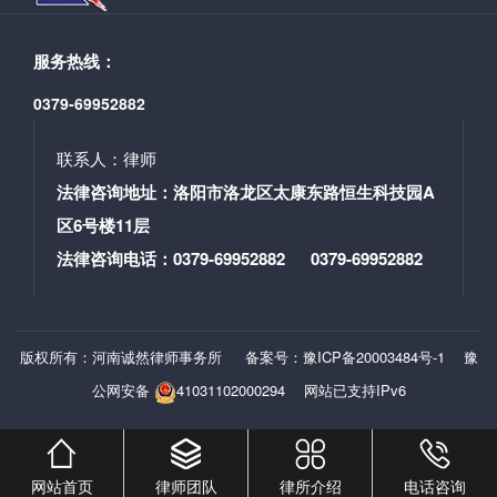
议离婚后一年内就财产分割问题反悔，请求变更或者撤
销财产分割协议的，人民法院受理后，发现订立财产分
服务热线：
割协议时存在欺诈、胁迫等情形的，可以重新分割共同
财产。婚解三第18条规定：离婚后，一方以尚有***共同
0379-69952882
财产未处理为由向人民法院起诉请求分割的，经审查该
财产确属离婚时未涉及的***共同财产，人民法院应当依
联系人：律师
法予以分割。该条文对离婚后财产分割请求权没有诉讼
法律咨询地址：洛阳市洛龙区太康东路恒生科技园A
时效的***。 另一方面是，本案的情形是否符合婚解
区6号楼11层
三第18条的规定呢？我认为本案中，双方到民政部门登
记时，未对财产和债务问题做出明确约定，虽然该房产
法律咨询电话：0379-69952882 0379-69952882
均登记在男方名下，但女方未明确表示放弃，就不应推
定为放弃，故而，该财产应为双方离婚时未处理的财
产，再由于双方在离婚时未就共同财产进行分割，即未
版权所有：河南诚然律师事务所
备案号：豫ICP备20003484号-1
豫
对***共同财产进行处理，该共同财产实际上一直处于双
方共有的状态，***任何一方提出对***共同财产进行分割
公网安备
41031102000294
网站已支持IPv6
的请求，不应当再规定诉讼时效。 河南诚然律师事
务所 苏雁晓律师
网站首页
律师团队
律所介绍
电话咨询