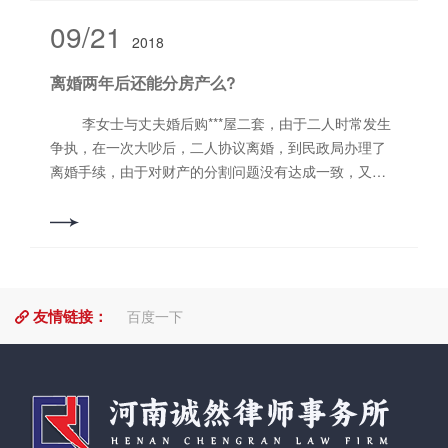
被申请人省安公司住所地洛阳市西工区劳动仲裁委申请
09/21
2018
劳动仲裁，请求确认双方之间存在劳动关系。 二、
仲裁委裁决结果：申请人李某某与被申请人省安公司之
离婚两年后还能分房产么?
间存在事实上的劳动关系。 三、案件评析:李某某作
为一名农民工，属于弱势群体，在务工过程中身体受到
李女士与丈夫婚后购***屋二套，由于二人时常发生
伤害，而作为承包方的省安公司处于强势地位却否认与
争执，在一次大吵后，二人协议离婚，到民政局办理了
被申请人之间存在劳动关系。本案中，事实很清楚，申
离婚手续，由于对财产的分割问题没有达成一致，又急
请人确实是在被申请人工地干活时受伤，根据我国劳动
于离婚，二人就在财产和债务的分割一栏中写了无，该
和社会保障部《关于确认劳动关系有关事项的通知》第
两套房产都登记在丈夫名下。两年后前夫不让李女士居
四条之规定，建筑施工等用人单位将工程（业务）或经
住，李女士想知道现在是否可以要求分割房产？ 这
营权发包给不具备用工主体资格的组织或自然人，对该
里面存在两个问题，首先是关于诉讼时效的问题，婚解
组织或自然人招用的劳动者，由具备用工主体资格的发
一第31条规定了2年的诉讼时效，适用于当事人依据婚姻
包方承担用工主体责任。因此，本案中被申请人省安公
友情链接：
法第47条的规定向人民法院提起诉讼，请求再次分割***
百度一下
司应当承担用工主体责任，故西工区仲裁委依法确认申
共同财产的情形。婚姻法第47条讲的是，离婚时，一方
请人与被申请人之间存在事实上的劳动关系。 作
隐藏、转移、变卖、毁损***共同财产，或伪造债务企图
者，河南诚然律师事务所，董进果律师
侵占另一方财产的，离婚后，另一方发现有上述行为时
可以向人民法院提起诉讼，请求再次分割***共同财产。
婚解二第9条规定的是1年的诉讼时效，要求男女双方协