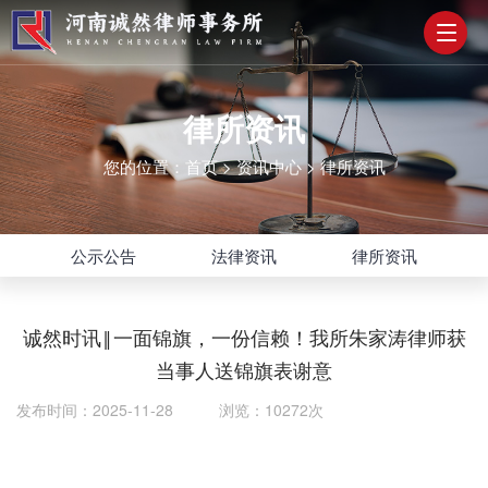
律所资讯
您的位置：
首页
>
资讯中心
>
律所资讯
公示公告
法律资讯
律所资讯
诚然时讯‖一面锦旗，一份信赖！我所朱家涛律师获
当事人送锦旗表谢意
发布时间：2025-11-28 浏览：10272次