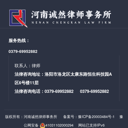
付若干元抚养费，直至孩子年满18周岁。 然而，离婚
后被告并未履行抚养义务——孩子一直跟随原告梁女士
生活，被告不仅长期拖欠两个孩子的抚养费、教育费及
医疗费，更无固定职业和经济收入，日常靠向父母要钱
度日，对孩子的生活、教育、社保等事宜不管不顾。看
着独自抚养两个孩子的梁女士既要忙于工作赚钱，又要
服务热线：
悉心照顾孩子的饮食起居，面对被告的推诿逃避，朱家
涛律师决定帮助梁女士争取应有的权益。办案历程一波
0379-69952882
三折终遂愿 这起案件的办理历时整整一年，期间还恰
逢要素式起诉状施行，过程中不乏波折。最初材料递交
联系人：律师
后，案件进度迟迟没有动静，朱家涛律师多次主动与法
法律咨询地址：洛阳市洛龙区太康东路恒生科技园A
院电话沟通，后案件正式立案并排开庭日期。 11月，
区6号楼11层
案件迎来第一次开庭，但被告未接收开庭传票，导致庭
审未能顺利进行。无奈之下，案件只能通过公告送达的
法律咨询电话：0379-69952882 0379-69952882
方式通知被告，第二次开庭定在了12月1日——恰逢国家
宪法日来临前夕。 让人印象深刻的是，派出法庭的婚
姻家事审判庭采用了圆桌布局，没有传统法庭的距离
版权所有：河南诚然律师事务所
备案号：豫ICP备20003484号-1
豫
感，透着“有事好商量”的温馨氛围，既让当事人感受到尊
重，又不失法律的庄严肃穆。由于前期早已为案件做足
公网安备
41031102000294
网站已支持IPv6