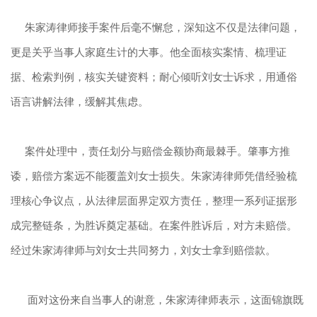
朱家涛律师接手案件后毫不懈怠，深知这不仅是法律问题，
更是关乎当事人家庭生计的大事。他全面核实案情、梳理证
据、检索判例，核实关键资料；耐心倾听刘女士诉求，用通俗
语言讲解法律，缓解其焦虑。
案件处理中，责任划分与赔偿金额协商最棘手。肇事方推
诿，赔偿方案远不能覆盖刘女士损失。朱家涛律师凭借经验梳
理核心争议点，从法律层面界定双方责任，整理一系列证据形
成完整链条，为胜诉奠定基础。在案件胜诉后，对方未赔偿。
经过朱家涛律师与刘女士共同努力，刘女士拿到赔偿款。
面对这份来自当事人的谢意，朱家涛律师表示，这面锦旗既