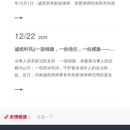
康东路恒生科技园A区6号楼11层
年12月1日，诚然所李献波律师、张楚律师到洛阳市外国
语小学（原西工区第三实验小学）开展宪法知识宣讲活
动。 李献波、张楚律师以“弘扬宪法精神，建设法治中
国”为主题，从国家宪法日的节日意义、宪法知识问答、
青少年违法行为及预防等方面进行讲解，并通过和学生
12/22
2025
们互动的形式，加深大家对宪法的理解和认识。 通过本
次活动，学生们学习了宪法知识，深刻理解了国家宪法
诚然时讯‖一面锦旗，一份信任，一份感激——我所朱家涛律师成功代理一起抚养权变更案获当事人赠旗致谢
日的意义，在树立社会主义核心价值观方面，发挥了积
极作用。 撰稿：张 楚编辑：朱家涛审核：郭书铭
当事人诉求获法院支持 一面锦旗，承载着当事人的信
赖与认可；一份胜诉判决，守护着未成年人的合法权
益。近日，河南诚然律师事务所朱家涛律师代理的梁女
士诉张先生变更抚养关系纠纷一案，经河南省某人民法
院审理后，当事人诉求获法院支持。孩子的抚养权成功
变更至母亲名下，当事人为表达感激之情，专程向朱家
涛律师送来锦旗以表谢意。离婚约定成空 孩子抚养权亟
待变更 案件的当事人梁女士与被告张先生曾是夫妻，
友情链接：
2020年经广东省某市某法院调解离婚。根据调解书约
百度一下
定，儿子张某归被告张先生抚养，被告需每月向原告支