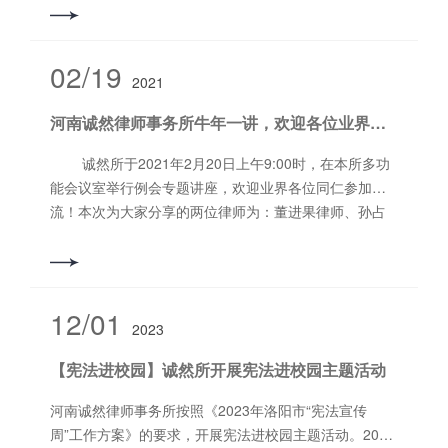
02/19
2021
河南诚然律师事务所牛年一讲，欢迎各位业界同仁踊跃参加交流！
诚然所于2021年2月20日上午9:00时，在本所多功
能会议室举行例会专题讲座，欢迎业界各位同仁参加交
流！本次为大家分享的两位律师为：董进果律师、孙占
亚律师。 董进果律师为大家分享的是：《刑法修正
案11新旧法条对比》 孙占亚律师为大家分享的
是：《律师审查鉴定意见的方法》 有意向的业
界同仁可以直接到本所参加交流人数：30人。电话
12/01
2023
15036763837 地址：洛龙区太康东路恒生科技园A
区6号楼11层 河南诚然律师事务所 河南省洛阳
【宪法进校园】诚然所开展宪法进校园主题活动
市洛龙区太康东路恒生科技园A区6号楼11层
长按二维码关注 联系方式：0379-69952882
河南诚然律师事务所按照《2023年洛阳市“宪法宣传
网址：www.hncrls.com 地址：洛阳市洛龙区太
周”工作方案》的要求，开展宪法进校园主题活动。2023