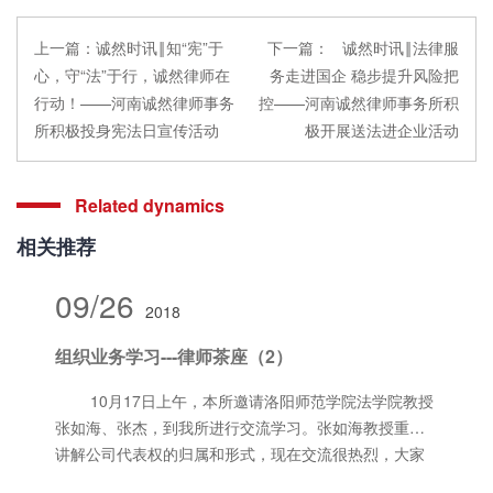
上一篇：
诚然时讯‖知“宪”于
下一篇：
诚然时讯‖法律服
心，守“法”于行，诚然律师在
务走进国企 稳步提升风险把
行动！——河南诚然律师事务
控——河南诚然律师事务所积
所积极投身宪法日宣传活动
极开展送法进企业活动
Related dynamics
相关推荐
09/26
2018
组织业务学习---律师茶座（2）
10月17日上午，本所邀请洛阳师范学院法学院教授
张如海、张杰，到我所进行交流学习。张如海教授重点
讲解公司代表权的归属和形式，现在交流很热烈，大家
都受益匪浅。