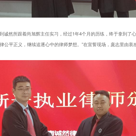
月来到诚然所跟着尚旭辉主任实习，经过1年4个月的历练，终于拿到
律公平正义，继续追逐心中的律师梦想。”在宣誓现场，庞志里由衷