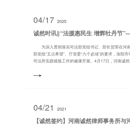
04/17
2025
为深入贯彻落实司法部党组书记、部长贺荣在河南
部党组“五点希望”、厅党委“六个必须”的要求，洛阳
司法所实践锻炼工作的健康开展。4月17日，河南诚
彬恺、李泽宇、赵俊科三人，与洛阳市西工区司法局
一道，积极参与西工区司法局、西工区法律援助中心
阳台举办的“法援惠民生，增辉牡丹节”义务普法宣传
的安排和部署，河南诚然律师事务所从服务基层的角
师到司法所实践锻炼工作机制，选派青年律师刘凯峰
作期间协助指导办理多起劳务、合同类纠纷等案件。20
04/21
2021
司法局评为“青年律师到司法所实践锻炼先进个人”。
织的各类公益普法宣传、法律咨询等活动，通过多项
协调推进律所与司法所共建，并使该项机制成功设立