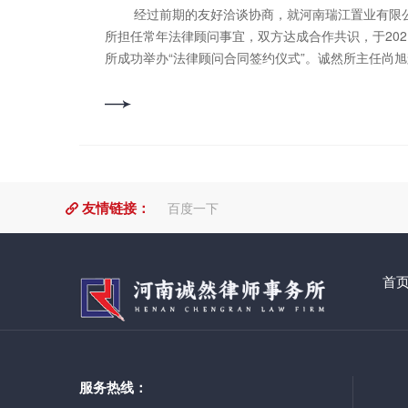
师事务所参加此次公益普法的青年律师纷纷表示，参
经过前期的友好洽谈协商，就河南瑞江置业有限公司聘请河南诚然律师事务
既增强了大家的群众观念，又鼓励了青年律师深入基
所担任常年法律顾问事宜，双方达成合作共识，于202
民群众的操心事、烦心事的积极性。今后，将会继续
所成功举办“法律顾问合同签约仪式”。诚然所主任尚
作机制，以诚然所的律师优势助推司法所义务普法工
公司办公室主任安国泉分别在合同上签字、盖章，并
完善青年律师到司法所实践锻炼工作的长效机制，吸
间。 河南瑞江置业有限公司系洛阳市知名房地产企业，曾主导、参与开发瑞
实践锻炼，实现律师与司法所资源优化、优势互补
江·瀛洲花园等多个知名项目。河南诚然律师事务所针对
撰稿/编辑：
服务团队***律师，为其提供***的法律服务。 河南诚然律师事务所作为省、市
审 核：
级***律师事务所及全省律师行业先进党组织，拥有4
人员，设置多个***的法律服务团队，努力为客户提供
友情链接：
百度一下
律师事务所期待与您的合作！ 撰稿：吴倚帆 
书铭 来源：***党员公众号 -招聘职位-- 执业律师：6名 薪资待
遇：授薪或提成 任职要求： 1、专职执业3年
业，有强烈的正义感和责任心； 3、认真、细致，
首
4、工作作风严谨、职业操守良好、具有良好的团
行政主管：1名 薪资待遇：底薪+
1、本科学历以上，年龄28-45岁之间，有3年以上
练使用办公软件，有较强的文字功底，熟悉网络推广
且有良好的协调能力、沟通能力、执行能力、独立
服务热线：
实习律师：8名 薪资待遇：面议 任职要