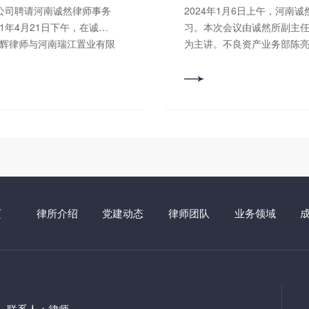
与本次普法活动感受很深，
上市公司股权代持无效风险
2024年1月6日上午，河南
层、深入实际，着力解决人
人股东资格无法恢复风险等
1年4月21日下午，在诚然
习。本次会议由诚然所副主
保持与洛北司法所的共建合
需提交证明对方是否实际履
旭辉律师与河南瑞江置业有限
为主讲。不良资产业务部陈
作的全面开展，不断建立和
的证据。 三是协议条款拟
合影留念，定格了喜悦的瞬
进行讲解，主要探讨了变更
引更多新入职律师到司法所
明确代持事项范围，规范名
行程序中变更申请执行人的
、互助双赢的良好局面。
求：拟上市公司股权不允许
其企业特点，抽调房企***
执行案件需注意事项等三个
郎松涛
会要求如实披露股权代持形
行详细解析。 不良资产业务
郭书铭
持关系，且关注是否存在规
0余名律师、实习律师及行政
要点进行解读。 在例会学习
纷解决。厘清股权代持人与
优质的法律服务。河南诚然
到专*知识，提升我们的专*
理股权，判断返还财产情况
编辑：李少宇 审核：郭
和质量，增进团队合作和沟
当实际持有人拒绝配合还原
稿/编辑：朱家涛审 核：
诉讼达成股份还原目标。调
以上； 2、热爱律师行
案。 三是股权归属确认。
具有较强的业务开拓能力；
页
律所介绍
党建动态
律师团队
业务领域
代持人未能成功登记为公司
队合作意识及创新思维。
性。 四是监管核查应对。
提成 任职要求：
况、合法合规性、是否存在
行政管理工作经验； 2、熟
核查，出具明确结论性意见
相关知识； 3、工作细致
司法实务精要》中，从新《公
处理问题能力和承压能力。
月1日正式施行， 开启了企
求： 1、全日制法学
联系人：律师