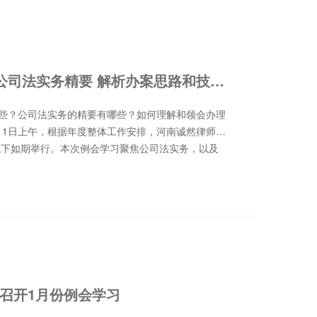
诚然例会学习‖聚焦公司法实务精要 解析办案思路和技巧——河南诚然律师事务所积极开展例会学习活动
？公司法实务的精要有哪些？如何理解和领会办理
11日上午，根据年度整体工作安排，河南诚然律师事
气下如期举行。本次例会学习聚焦公司法实务，以及
的方法和技巧进行探讨与解析，分别由公司法团队吴
。学习活动由律所副主任石会升主持，全体执业律师
学习活动。吴倚帆：《高频股权纠纷：股东代持法律
律师就股权代持涉及多个法律要点和办案思路进行了
律要点有：一是协议效力判断。解决股权代持纠纷，
是判定股权代持关系是否存在的前提，也是正确解决
形外，双方真实意思表示达成的合意签订的股权代持
7月1日起施行的新《公司法》第一百四十条规定，上市
召开1月份例会学习
控制人信息，禁止违反规定代持上市公司股票。存在