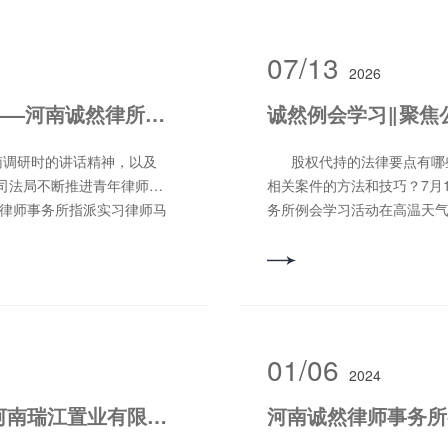
07/13
2026
诚然时讯‖“法援惠民生 增辉牡丹节”——河南诚然律所积极选派青年律师参与义务普法活动
调研时的讲话精神，以及
股权代持的法律要点有哪些
市司法局不断推进青年律师到
相关案件的方法和技巧？7月
然律师事务所指派实习律师马
务所例会学习活动在高温天
洛北司法所所长助理刘凯峰
办理这些领域方面疑难案件
和洛北司法所在西工区城市
倚帆律师和朱家涛律师主讲
活动。 根据上级司法部门
和实习律师参加了此次例会
度出发，很快建立了青年律
要点与办案思路》 吴倚帆
到洛北司法所实践锻炼。工
解析。 股权代持涉及的法
24年3月，刘凯峰被西工区
首要判断代持合同效力，这
01/06
2024
刘凯峰积极参与洛北司法所组
此类纠纷的基础。除法定情
公益法律服务活动的开展，
协议应认定有效。2024年
【诚然签约】河南诚然律师事务所与河南瑞江置业有限公司成功签约
河南诚然律师事务所
和顺利运行。 河南诚然律
公司应依法披露股东、实际