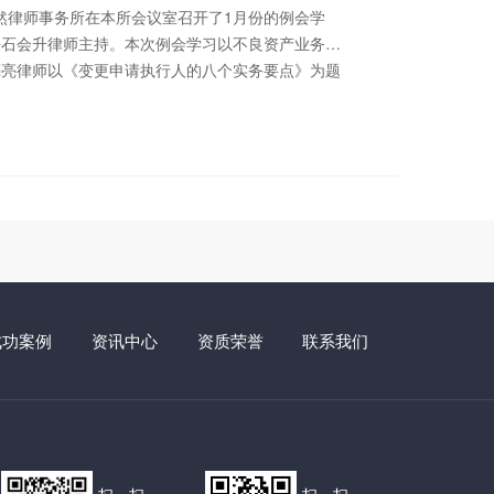
、强制执行股权风险、擅自处分股权风险、实际出资
诚然律师事务所在本所会议室召开了1月份的例会学
。 二是证据提交。实际出资人与名义出资人之间，
任石会升律师主持。本次例会学习以不良资产业务部
行出资义务、是否存在合意、是否存在合理代持原因
亮亮律师以《变更申请执行人的八个实务要点》为题
定。股权代持协议是认定法律关系的重要依据，需
申请执行人的重要实务要点。在讲解中，陈律师从执
义股东与隐名股东的权利、责任、义务。上市合规要
裁判案例、变更申请执行人的相关文书及证据要求、
存在代持情况，若有需进行股权代持还原操作。证监
方面出发，结合相关法律规定以及自己承办的案例进
成原因，核查被代持人身份合法性，彻底解决股权代
部杨宇光律师就新旧公司法对照表、重*条文及修订
避监管的股权代持情况。 具体办案思路为：一是纠
中，我们可以与同事们共同讨论问题和解决方案，学
被代持人的法律关系，若代持协议无效，协助客户处
素养和技能，学习一些实践经验或技巧，提高工作效率
，进行财产保全以减少损失。 二是股权代持还原。
通交流，有助于加强团队的凝聚力和合作意识。 撰
或未就转让价格达成一致时，判断通过调解还是确权
郭书铭
解需制定具体谈判策略，确权诉讼需设计具体诉讼方
协助被代持人证明其行使股东权利的状态持续，若被
成功案例
资讯中心
资质荣誉
联系我们
股东，确定对其支出的投资款是否返还及返还可能
针对监管机构要求，对股份代持形成原因、演变情
纠纷或潜在纠纷、是否存在禁止持股主体持股等进行
。朱家涛：《公司法实务精要》 朱家涛律师在《公
司法》时代的律师实务开讲。新《公司法》2024年7
业合规新纪元。面对新法带来的机遇与挑战，律师需精