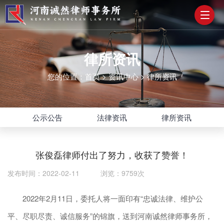
律所资讯
您的位置：
首页
>
资讯中心
>
律所资讯
公示公告
法律资讯
律所资讯
张俊磊律师付出了努力，收获了赞誉！
发布时间：2022-02-11 浏览：9759次
2022年2月11日，委托人将一面印有“忠诚法律、维护公
平、尽职尽责、诚信服务”的锦旗，送到河南诚然律师事务所，