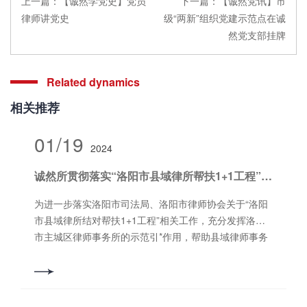
上一篇：
【诚然学党史】党员
下一篇：
【诚然党讯】市
律师讲党史
级“两新”组织党建示范点在诚
然党支部挂牌
Related dynamics
相关推荐
01/19
2024
诚然所贯彻落实“洛阳市县域律所帮扶1+1工程”精神，与结对律所金晖所开展座谈联谊
为进一步落实洛阳市司法局、洛阳市律师协会关于“洛阳
市县域律所结对帮扶1+1工程”相关工作，充分发挥洛阳
市主城区律师事务所的示范引*作用，帮助县域律师事务
所提升管理水平和业务能力，2024年1月19日，河南诚
然律师事务所主任尚旭辉、副主任尤士虎、党支部书记
郭书铭、副主任石会升、昌帅通、董进果到河南金晖律
师事务所开展交流活动，河南金晖律师事务所乔冠辉主