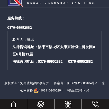
行了严谨核查。 交流环节，考核组一行与诚然所律师深
《交通事故致人伤残及营运车辆损失有关的两个案
入沟通讨论。双方探讨发挥律师事务所在法治建设中的
例》。王律师办理交通事故案件经验丰富，术业有专
作用及提升法律服务水平的议题。考核组提出宝贵意
攻。其通过对《人体损伤致残程度分级》与关于停运损
服务热线：
见，为诚然所未来发展指明方向。 此次考核检查工作顺
失相关法律法规等细枝末节的钻研和分析，向大家展现
利完成。未来，诚然所将紧密围绕法治建设，提升法律
0379-69952882
了其细心***的法律素养。两个案件经过王律师与承办法
服务水平，为西工区法治建设贡献力量。 撰稿/编辑：朱
官不断进行有效沟通，***终取得了令人满意的结果。
家涛审 核：郭书铭
（图为王宗良律师认真分享） （图为投入听课的诚然律
联系人：律师
师们） 会议接近尾声，尚旭辉主任对上述两位律师的授
法律咨询地址：洛阳市洛龙区太康东路恒生科技园A
课作出精彩点评。他说到，两位律师选材虽微，却能以
区6号楼11层
小窥大，内容饱满，不失为一堂丰富且受用的交流课。
法律咨询电话：0379-69952882 0379-69952882
尚主任在对两位同仁不俗表现认可的同时，对之后学习
例会授课的诚然同仁赋予了更多的期待和信心。
撰稿人：李瑶 律师 审核人：郭书铭
副主任 本文编辑：李芳瑜 “诚然” 即诚之
版权所有：河南诚然律师事务所
备案号：豫ICP备20003484号-1
豫
实，然之本，意喻以诚信、诚实为根本作为我所律师之
公网安备
41031102000294
网站已支持IPv6