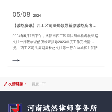
行办案情况检查，将备案制度落到实处。同时尚主任带
次“‘律’苗欢乐家”活动，得到了大多数律师家庭的响应，
领大家回顾了河南省司法厅印发《关于加强对律师办理
数十个“宝爸”“宝妈”带着宝宝们积极响应，参加了此次丰
05/08
重大、敏感、群体性案件指导监督的意见》的通知，对
2024
富多彩的亲子活动。 “欢迎小朋友们来到诚然律师事务
通知内容作出详细而精辟的讲解。他表示，律师代理该
所，希望你们这些小‘律’苗在这个欢乐家玩得开心、快
【诚然资讯】西工区司法局领导莅临诚然所考核检查工作
三类案件时，要有严防***影响案件进展的警醒意识，从
乐！”河南诚然律师事务所主任尚旭辉代表律所管委会
同行的教训中汲取经验、主动反省，守住法律及律师执
对“律”苗的到来表示了欢迎。 接着，在实习律师李怡
2024年5月7日下午，洛阳市西工区司法局年检考核组赵
业的底线。 在对文件学习完毕后，分别由我所杨宇光、
霏、申孟孟的引导下。小朋友们依次参观了诚然所的多
文娟一行莅临诚然所检查指导2023年度工作完成情
王宗良律师上台向大家分享此次学习例会内容。首先登
功能会议室、荣誉展示柜、律师形象窗，在爸爸、妈妈
况。 西工区司法局副局长赵文娟等一行在尚旭辉主任陪
台的杨宇光律师授课题目为《违法建筑涉及的法律问题
的办公区，孩子们坐在爸妈的办公桌前，久久不愿起
同下，参观了诚然所的软硬件建设。参观点涵盖党建
探究》。杨律师选取题材新颖独特，先从违法建筑界
身。 “我要说谢谢你，因为有你，温暖了四季…”随着多
室、文化长廊、办公区、接待区、等待区、委员会客厅
定、违法建筑认定等方面向与会同仁描绘关于违法建筑
功能会议室大屏幕上循环播放的童声歌曲《听我说谢谢
及二楼办公区等。在参观中，尚旭辉主任详细介绍了诚
的轮廓，又以现实生活普遍存在的小产权房、拆迁安置
你》把活动推向高潮。孩子们的自我介绍、才艺展示、
然所的党建工作、业务管理、团队管理和文化建设等方
房问题为具，从法理与学说不同的角度让同仁对违法建
互动游戏，更是让活动现场掌声、喝彩声接连不断。
面的情况。 诚然所2023年度在党建工作、队伍建设及业
筑涉及的相关法律问题一览无遗。同时杨律师不吝分享
“爸爸，再有这种活动我还要参加！”快乐的时光总感觉太
友情链接：
务活动等方面成绩显著。主任尚旭辉详细汇报了工作成
百度一下
自己正在办理的案件，对个中疑难争议问题一一与在座
快。不知不觉中，一个下午就这样过去了。孩子们在“宝
果，并展示了工作台账等资料，内容涵盖法律援助、案
律师进行探讨，与会同仁积极踊跃地纷纷表达自身观点
爸”“宝妈”的带领下，依依不舍的离开了律师事务所，本
件办理、普法宣传等方面。考核组对诚然所的工作给予
与立场。意犹未尽，杨宇光律师用心非常地引用一个历
次“‘律’苗欢乐家”活动圆满结束。撰稿/编辑：郎松涛审
肯定和高评。依据年检考核标准，考核组对诚然所的党
经波折的经典案例，给本次讲解画上一个***的句号。
核：郭书铭
建、规章制度、专项治理及案件卷宗质量等核心环节进
（图为杨宇光律师专注授课） 随后由王宗良律师分享