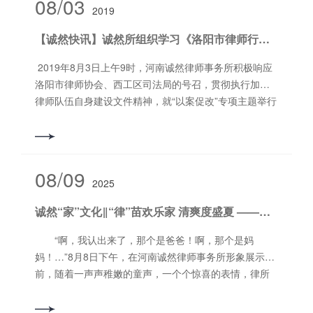
08/03
2019
任、党支部书记李振杰、合伙人姚晖、赵向伟、高辛
恩、张炳阳律师参与此次座谈活动。 座谈会上，两家律
【诚然快讯】诚然所组织学习《洛阳市律师行业以案促改措施》文件精神及召开每月学习例会
所就律所党的建设、发展规划、队伍建设、业务建设、
内部管理等多个方面进行经验交流。根据结对帮助协
2019年8月3日上午9时，河南诚然律师事务所积极响应
议，诚然所将为金晖所提供全方位的支持和帮助。通过
洛阳市律师协会、西工区司法局的号召，贯彻执行加强
两所的合作，借鉴对方的先进管理经验，提高自身的法
律师队伍自身建设文件精神，就“以案促改”专项主题举行
律服务能力。通过结对帮助，律所间的互相学习和交流
学习教育活动。全体执业律师、实习律师悉数参加本次
将得以加强，业务水平将得到提升，服务质量也将得到
活动，郭书铭副主任担任此次活动主持人。 郭书铭副主
改善。同时，也将形成合作共赢的局面，并推动律师行
任首先将洛阳市律师协会的《洛阳市律师行业以案促改
业的良性竞争对于加强法治建设、提高基层律师服务能
措施》、西工区司法局关于转发《洛阳市律师行业以案
08/09
力具有重要的意义。 撰稿/编辑：朱家涛审 核：郭
2025
促改措施》的通知内容向与会同仁宣读，向全体律师传
书铭
递严格遵守律师执业纪律的理念和宗旨。同时郭书铭副
诚然“家”文化‖“律”苗欢乐家 清爽度盛夏 ——河南诚然律师事务所组织开展“‘律’苗欢乐家”活动
主任以支部书记的身份，对与会的党员律师进行了着重
的强调，要求党员律师定期及时开展自查自纠工作，树
“啊，我认出来了，那个是爸爸！啊，那个是妈
立榜样形象，再次强调召开党员大会和民主生活会的重
妈！…”8月8日下午，在河南诚然律师事务所形象展示墙
要性和必要性。 尚旭辉主任随后对上述文件精神进行
前，随着一声声稚嫩的童声，一个个惊喜的表情，律所
释明和解读。他指出，律师在办理“三类案件”、刑事案
迎来了一群特殊的“小客人”。由河南诚然律师事务所文体
件、黑恶势力犯罪案件时要严格遵守法律规定，认真进
委精心组织策划的“家”文化主题活动拉开了帷幕。这