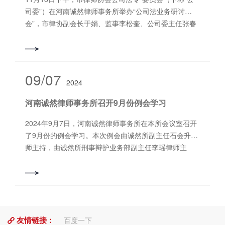
讼、股东直接诉讼的含义及适用条件作出释明，并将其
司委”）在河南诚然律师事务所举办“公司法业务研讨
承办的一起经典案例进行大篇幅详细的梳理。此案一波
会”，市律协副会长于娟、监事李松奎、公司委主任张春
三折，经历了一审、二审程序、强制清算程序等，涉及
芬、副主任石会升、毛娟及部分委员参加了本次研讨
大量的法律问题，例如诉讼时效、诉讼主体适格、股东
会。本次会议由石会升召集组织并担任会议主持。杨景
个人财产与公司财产的分离、经营方式的约定等。但郭
超、吴倚帆律师分别以《诉讼与顾问“双轮驱动”--应对律
亮律师不畏繁难，经过查阅大量法律法规及司法解释、
师业务危机》、《国有企业法律服务经验分享》，从公
09/07
搜集相关案例以及与承办法官的不懈沟通，***终取得了
2024
司法律顾问业务开拓、新公司法中国有企业的特别规
让当事人较为满意的裁判结果。 郭亮律师并不止步于
定，国有企业主要服务内容、法律业务特点做专题分
河南诚然律师事务所召开9月份例会学习
此，他将本案涉及的所有事实与法律问题一一罗列，给
享。参会律师就各自在公司法律业务中的经验与困惑展
出三种后续解决方案供大家参考，并诚恳请教各位同仁
开了讨论，并提出多种解决路径。张春芬结合新公司法
2024年9月7日，河南诚然律师事务所在本所会议室召开
进行探讨。与会的各位同仁，均发表了自己的不同意
实施后首例判决对原公司法理念的突破与创新及其存在
了9月份的例会学习。本次例会由诚然所副主任石会升律
见，使此次例会学习充分发挥了***大效果。 （图为
的争议，针对新公司法关于股东出资加速到期、未届期
师主持，由诚然所刑事辩护业务部副主任李瑶律师主
投入讲课的郭亮律师） （图为认真聆听的各位律师） 在
股权转让的出资责任、董事涤除制度、关联公司连带责
讲，为大家带来了一场关于“侦查阶段辩护工作规范化”的
春光荡漾的周末上午，河南诚然律师事务所的全体人员
任等制度对公司、股东、高管的影响，及公司法律师业
精彩讲座。李瑶律师以《侦查阶段辩护工作规范化》为
不顾闲暇与放松，却时刻不忘学习与前进，努力提高自
务的关注点进行了点评、评析。于娟总结发言说，新公
题，结合刑辩工匠坊洛阳特训营活动中，北京中银（深
身知识储备与执业技能，用***优质的服务去维护当事人
司法的出台，对企业的运营管理提出了新要求，公司和
圳）律师事务所张庆磊律师的讲座，对侦查阶段辩护工
***大的合法权益，这是律师的意义，也是河南诚然律师
股东在理解和适用中会遇到一些困惑和疑问，比如公司
作的规范化操作进行了深入的讲解和分析。讲座内容涵
事务所的理念与践行。 撰稿人：李 瑶 （实习律师）
减资、股权转让等如果存在重大瑕疵则可能导致股东承
友情链接：
盖了侦查阶段辩护的重要性、有效会见的技巧、与办案
百度一下
审核人：郭书铭 律师 本文编辑：李芳瑜 “诚然” 即诚