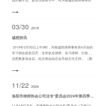
我所杨宇光、赵冰洁律师手中，向河南诚然律师事务所
及杨宇光、赵冰洁两位律师表达了真诚的谢意。
这是一起机动车交通事故责任纠纷，当事人是河南高速
公路发展有限责任公司洛阳分公司的职工，在高速上处
理突发交通事故时遭遇交通事故，二位律师在接受委托
03/30
2019
之后，尽职尽责，***专注，维护了当事人***大化的利
益。 小小的锦旗展现出当事人对律师工作的认可，
诚然快讯
表达了当事人的信任与感激之情，更是闪耀着我所律师
***素养和用心服务的光芒。河南诚然律师事务所始终秉
2019年3月30日上午9时，河南诚然律师事务所4月份的
承着“受人之托，忠人之事”的理念，感客户之所感，想客
学习例会提前召开，全所执业律师、实习律师、行政人
户之所需，得到了各位当事人和社会各界的一致好评。
员悉数参加会议。此次例会由石会升副主任主持。 （图
撰稿/编辑：江志柯 审核：郭书铭 长
为参会全体人员） 先由我所新来实习律师石荃作简短自
按二维码关注 联系方式：0379-69952882 网
我介绍，与会人员对石荃加入诚然所大家庭，热烈鼓掌
址：www.hncrls.com 地址：洛阳市洛龙区太康东路
欢迎。在此诚然所诚挚邀请越来越多有识之士加入到我
恒生科技园A区6号楼11层
所的阵容中，诚然所始终以海纳百川的胸怀、竭尽所能
11/22
2024
的服务态度为每位诚然家人提供坚实有力的后盾。 学
习环节，由我所青年律师郭亮结合自己的办案实例与大
洛阳市律师协会公司法专*委员会2024年第四季度业务研讨会召开
家分享《浅谈股东代表诉讼、股东直接诉讼涉及的法律
问题及诉讼策略》。郭亮律师简明扼要地将股东代表诉
11月18日下午，市律师协会公司法专*委员会（下称“公