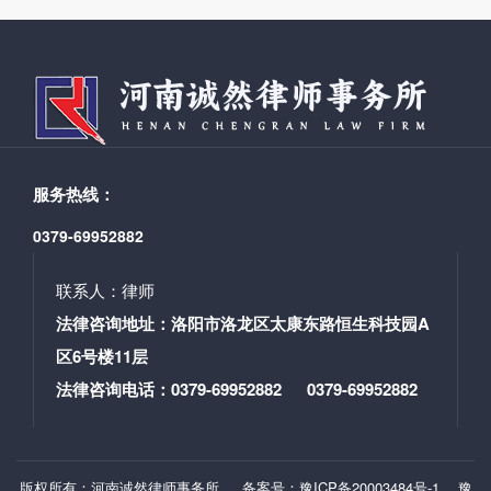
担责任，新公司法也对公司法律师的业务能力提出新要
人员的有效沟通、规范调查取证等方面。 李瑶律师首先
之实，然之本，意喻以诚信、诚实为根本作为我所律师
求，公司法律师应扎实理论*底，运用新公司法为企业提
强调了侦查阶段辩护在刑事诉讼中的关键作用，指出辩
供优*服务。END图文：朱家涛 郭少丽编辑：刘雅斌审
护律师在此阶段应积极履行职责，通过主动辩护来维护
核：张世峰 刘雅斌签发：曹振峰
犯罪嫌疑人的合法权益。在讲解如何有效会见犯罪嫌疑
人时，李瑶律师分享了一系列实用的技巧，包括充分准
备、尽早会见、告知权利义务、耐心倾听等，旨在帮助
律师建立与当事人的信任关系，精准掌握案件事实。李
服务热线：
瑶律师进一步阐述了与办案人员沟通的重要性，提出了
沟通的方法和目的，以及如何通过沟通了解案件的关键
0379-69952882
信息，从而为当事人提供更有力的法律支持。*后，李瑶
律师强调了规范调查取证的必要性，分享了在侦查阶段
联系人：律师
如何合法、合规地收集证据，以及如何通过规范的调查
法律咨询地址：洛阳市洛龙区太康东路恒生科技园A
取证来维护当事人的诉讼权利。 讲座结束后，诚然所主
区6号楼11层
任尚旭辉律师对李瑶律师的讲解给予了高度评价。尚主
任指出，侦查阶段辩护工作的规范化对于提升律师的执
法律咨询电话：0379-69952882 0379-69952882
业水平和保障当事人*益具有重要意义，希望与会律师能
够将所学知识应用到实际工作中，不断提升自身的专*能
力。会议*后，新晋实习律师马彬恺上台进行了自我介
版权所有：河南诚然律师事务所
备案号：豫ICP备20003484号-1
豫
绍。马彬恺分享了自己选择法律职业的初衷，并表达了