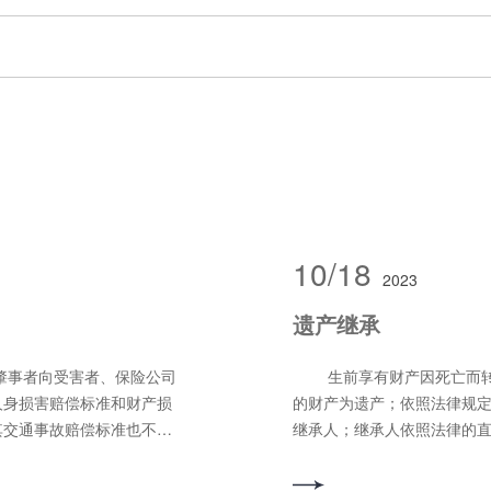
10/18
2023
遗产继承
生前享有财产因死亡而转移给他人的死者为被继承人；被继承人死亡时遗留
人身损害赔偿标准和财产损
的财产为遗产；依照法律规
其交通事故赔偿标准也不尽
继承人；继承人依照法律的
事者给予受害者的赔偿所包
继承人遗产的权利就是继承
费、住宿费、住院期间伙食