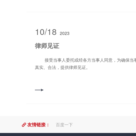
补助费、营养费、鉴定费、残疾赔偿金、残疾辅助器
活费、死亡赔偿金、精神损害抚慰金。
10/18
2023
律师见证
接受当事人委托或经各方当事人同意，为确保当事人实施某项重***律行为的
真实、合法，提供律师见证。
友情链接：
百度一下