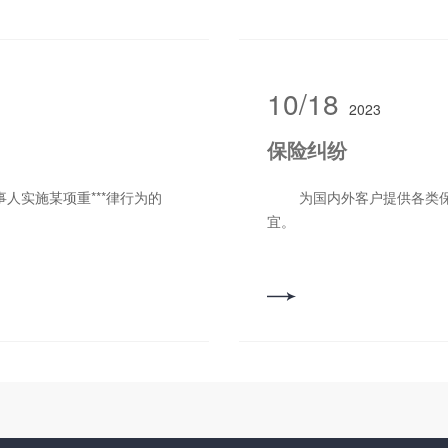
具费、丧葬费、被扶养人生
10/18
2023
保险纠纷
为国内外客户提供各类保险业务的咨询和代办，代理索赔、理赔、追偿等事
宜。