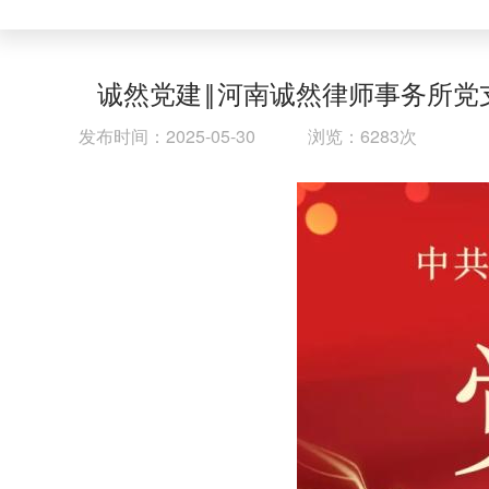
诚然党建‖河南诚然律师事务所党
发布时间：2025-05-30 浏览：6283次