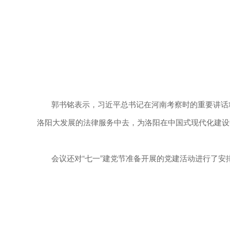
郭书铭表示，习近平总书记在河南考察时的重要讲话精
洛阳大发展的法律服务中去，为洛阳在中国式现代化建设
会议还对“七一”建党节准备开展的党建活动进行了安