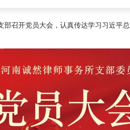
支部召开党员大会，认真传达学习习近平