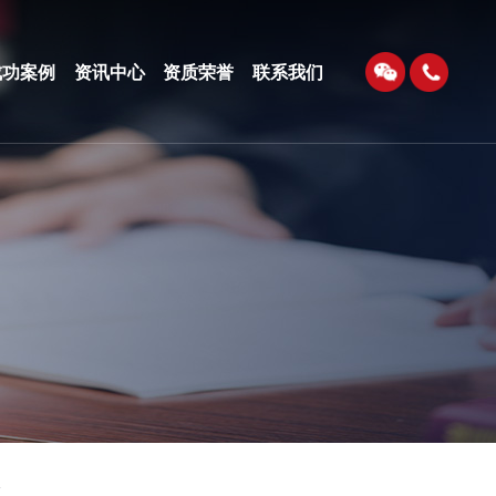
成功案例
资讯中心
资质荣誉
联系我们
影