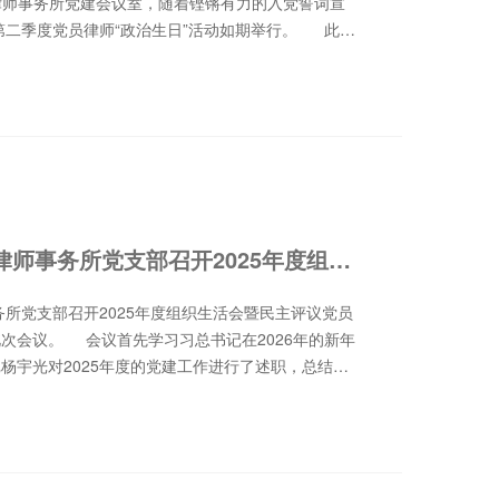
然律师事务所党建会议室，随着铿锵有力的入党誓词宣
年第二季度党员律师“政治生日”活动如期举行。 此次
项议程。第一项重温入党誓词，第二项颁发政治生日礼
由诚然所党支部纪检委员郭亮主持及领誓，共有四名
生日”祝贺，郭亮同志和诚然所党支部组织委员石晶同
治生日贺卡及礼品。此次过政治生日的四名党员律师
庞志里和冯志永。 在政治生活交流时，四名党员律
，一定会牢记入党誓词，进一步加强学习，提升自
为河南诚然律师事务所的发展贡献一个党员律师的力
律师事务所党支部紧紧围绕“党建强所、文化兴所、
诚然党建‖河南诚然律师事务所党支部召开2025年度组织生活会暨民主评议党员会议
创新党建活动形式，丰富党建工作内容。坚持每年为
生日”，旨在通过此类党建活动，把党组织对党员律师
所党支部召开2025年度组织生活会暨民主评议党员
到，也使每一位党员律师时刻不忘自己的党员身份，
次会议。 会议首先学习习总书记在2026年的新年
诚然律师事务所的不断发展贡献红色力量。撰稿/编
杨宇光对2025年度的党建工作进行了述职，总结了
铭
等，明确了2026年度的工作重点及计划。 接
师行业党委《关于开展2025年度基层党建述职评议
求，组织开展年度民主评议党员工作。依据民主评议
党员过去一年的思想、工作、学习等方面表现进行客