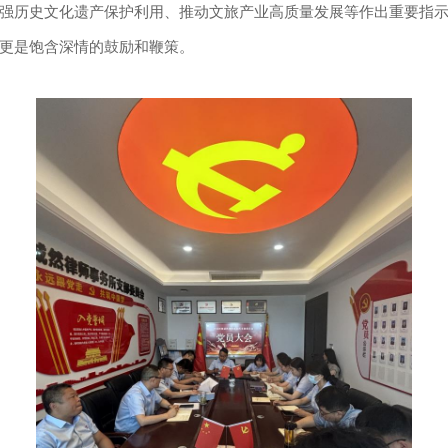
强历史文化遗产保护利用、推动文旅产业高质量发展等作出重要指
更是饱含深情的鼓励和鞭策。