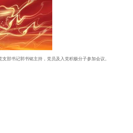
党支部书记郭书铭主持，党员及入党积极分子参加会议。