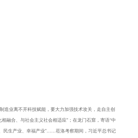
制造业离不开科技赋能，要大力加强技术攻关，走自主创
化相融合、与社会主义社会相适应”；在龙门石窟，寄语“中
、民生产业、幸福产业”……莅洛考察期间，习近平总书记