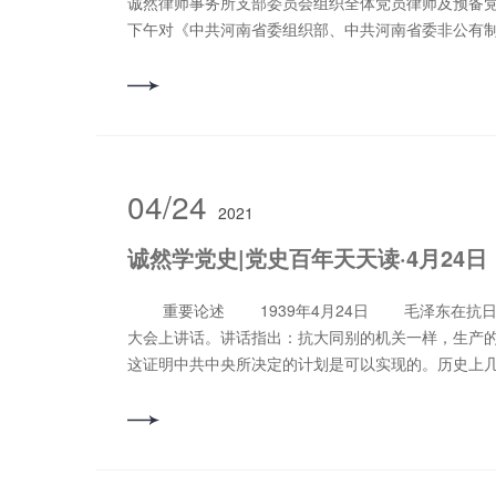
诚然律师事务所支部委员会组织全体党员律师及预备党员
下午对《中共河南省委组织部、中共河南省委非公有
委员会关于学习推广圆方集团党建工作经验深入开展非
行动”的通知》(豫非公[2020]4号)（洛非公[2020
会议由党支部书记郭书铭同志主持，全体党员及预备党员律
同志对文件的重大意义、总体要求、目标任务、推进
进行重点学习，并结合我所实际情况展开交流学习。 
同志的带领下，我支部严格按照“三会一课”的要求开
04/24
2021
共河南省委组织部和河南电视台联合推出的党建特
通过开展此次集体学习活动，更加坚定党员的理想信
诚然学党史|党史百年天天读·4月24日
任意识，各位党员律师纷纷表示要发挥先锋模范作用
治觉悟和学习热情，为建设社会主义法治国家添砖加瓦。 ***后，会议讨
重要论述 1939年4月24日 毛泽东在抗日军政大学生产运动初步总结
了，在诚然党支部的组织下由王静同志为主导的在8月
大会上讲话。讲话指出：抗大同别的机关一样，生产的*
普法进军营”活动，得到了与会同志们的积极响应。 撰稿：赵冰洁
这证明中共中央所决定的计划是可以实现的。历史上
审核：郭书铭 编辑：江志柯 联系方式：0379-69952882 网
书人也不耕田，假使全国党政军学，办党的，做官的
址：www.hncrls.com 地 址：洛阳市洛龙区
个新的中国吗？你们将工农商学兵结合起来了。你们
洞做鞋子是工，办合作社是商，你们又是军，你们是
上，文武配合，知识与劳动结合起来，可算是天下***。区分