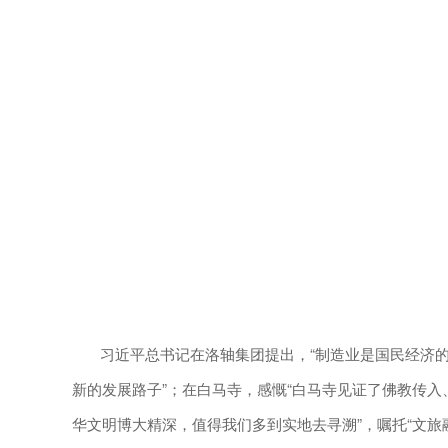
习近平总书记在洛轴集团提出，“制造业是国民经济的重
新的发展路子”；在白马寺，感慨“白马寺见证了佛教传入
华文明博大精深，值得我们多到实地去寻溯”，嘱托“文