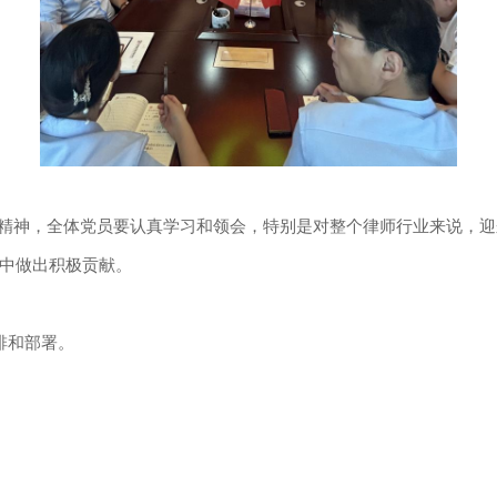
神，全体党员要认真学习和领会，特别是对整个律师行业来说，迎
中做出积极贡献。
排和部署。