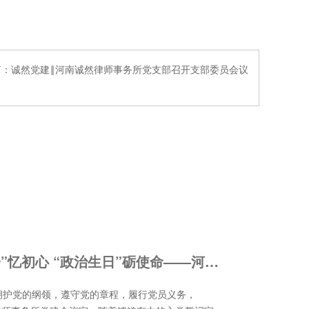
篇：
诚然党建‖河南诚然律师事务所党支部召开支部委员会议
诚然党建‖喜迎“七一”忆初心 “政治生日”砺使命——河南诚然律师事务所党支部为2026年第二季度党员律师过“政治生日”
拥护党的纲领，遵守党的章程，履行党员义务，