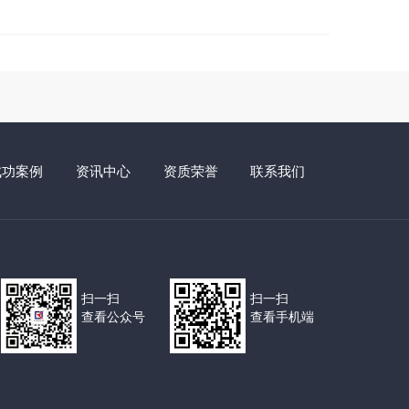
律师事务所“优秀公益律师”。被西工区司法局评为2021
居)法律顾问”及“优秀法治辅导员”称号。被洛阳市社会
年度公益慈善突出贡献奖”。被洛阳市律师协会评
个人”。被洛阳市司法局、洛阳市律师协会评为“2023年
执业以来，办理大量民商事案件，担任多家企业常年
供优质高效的法律服务。同时，积极投身社会公益事
和社会效果。 擅长业务领域：常年法律顾问、民
电话：13526939873
成功案例
资讯中心
资质荣誉
联系我们
扫一扫
扫一扫
查看公众号
查看手机端