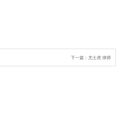
下一篇：
尤士虎 律师