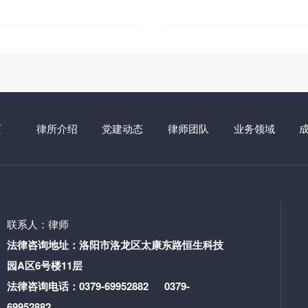
、民间借贷纠纷、合同纠纷
进个人”、2022年河南诚然
81750 电子邮箱：
年度、2022年度“优秀村（
组织发展促进会授予“2022
为“2023年度律协工作先进
度优秀村（居）法律顾问”。
法律顾问，努力为当事人提
业，取得了良好的法律效果
间借贷、合同类纠纷等。 联系
页
律所介绍
党建动态
律师团队
业务领域
联系人：律师
法律咨询地址：洛阳市洛龙区太康东路恒生科技
园A区6号楼11层
法律咨询电话：0379-69952882 0379-
69952882