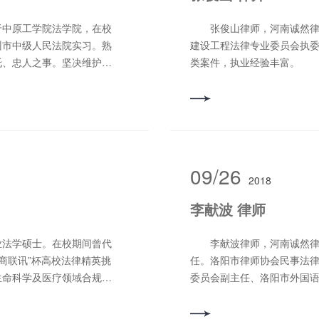
中原工学院法学院，在校
张俊山律师，河南诚然律师
州市中级人民法院实习。熟
建设工程法律专业委员会执
托、忠人之事。坚决维护当
类案件，执业经验丰富。 
公平和正义。 擅长业务
纠纷等。 联系电话：13698
。 联系电话：
09/26
2018
李献波 律师
法学硕士。在校期间曾代
李献波律师，河南诚然律师
律商联讯”杯高校法律精英挑
任。洛阳市律师协会民事法
生命科学及医疗领域合规和
委员会副主任、洛阳市外国
害纠纷、合同纠纷等，可提
工社区村（居）法律顾问，洛
医疗领域合规和风险控
市律师协会2021年度律师工