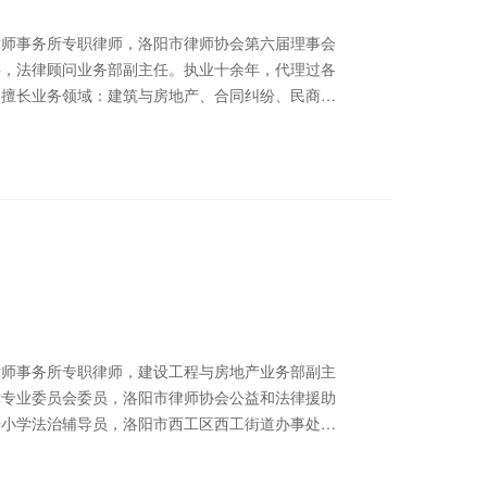
事务所专职律师，洛阳市律师协会第六届理事会
委，法律顾问业务部副主任。执业十余年，代理过各
擅长业务领域：建筑与房地产、合同纠纷、民商事
863373
事务所专职律师，建设工程与房地产业务部副主
律专业委员会委员，洛阳市律师协会公益和法律援助
语小学法治辅导员，洛阳市西工区西工街道办事处西
阳市西工区第三实验小学法治辅导员，被评为“洛阳
作先进个人‘’、“洛阳市律师协会2022年度律协工作先