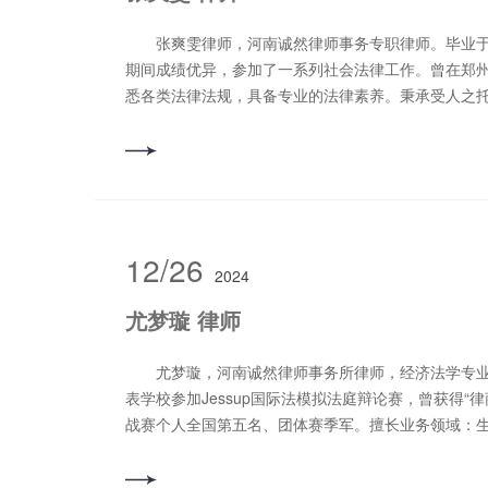
张爽雯律师，河南诚然律师事务专职律师。毕业于
期间成绩优异，参加了一系列社会法律工作。曾在郑
悉各类法律法规，具备专业的法律素养。秉承受人之
事人的合法利益，维护法律的正确实施，维护社会的
领域：交通事故、民间借贷、合同纠纷、刑事辩护等
15514353282
12/26
2024
尤梦璇 律师
尤梦璇，河南诚然律师事务所律师，经济法学专业
表学校参加Jessup国际法模拟法庭辩论赛，曾获得“
战赛个人全国第五名、团体赛季军。擅长业务领域：
风险控制、知识产权纠纷、不正当竞争纠纷、医疗损
供优质法律服务产品。 专攻业务领域：生命科学及