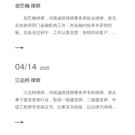
胡艺楠 律师
胡艺楠律师，河南诚然律师事务所执业律师。曾先
后在政府部门金融机构工作，对金融纠纷有丰富的经
验。在执业过程中，工作认真负责，热情对待客户，潜
心研究理论知识，努力为当事人提供更优质的法律服
务。 擅长业务领域：金融纠纷、侵权赔偿、婚姻家
庭继承纠纷，刑事辩护。 联系电话：13333899862
04/14
2025
江志柯 律师
江志柯律师，河南诚然律师事务所专职律师。曾从
事于建筑装饰行业，取得一级建造师、二级建造师、中
级工程师等资格证书。以事实为依据，以法律为准绳，
诚信勤勉，务实高效，为当事人提供专业的法律服务，
充分维护每一位当事人的合法权益。 擅长领域：建
设工程与房地产、民间借贷、合同类纠纷等。 联系