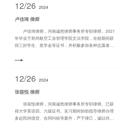
电话：15036763837
12/26
2024
卢佳琦 律师
卢佳琦律师，河南诚然律师事务所专职律师。2021
年毕业于郑州航空工业管理学院文法学院，在校期间获
得三好学生、奖学金等证书，并积极参加各种志愿者活
动，努力学习法学专业知识；在工作中认真负责，跟随
指导老师的步伐学会将理论知识运用于实务，进而不断
提高自己的专业素养，努力成为一名优秀律师。 擅
长业务领域：交通事故、民间借贷、合同纠纷等。
12/26
2024
联系电话：15090191439
张筱悦 律师
张筱悦律师，河南诚然律师事务所专职律师。已获
得大学英语四、六级证书。实习期间协助指导律师办理
多起民间借贷、合同纠纷等案件，严于律己，诚以待
人，以事实为依据，以法律为准绳，最后达到令当事人