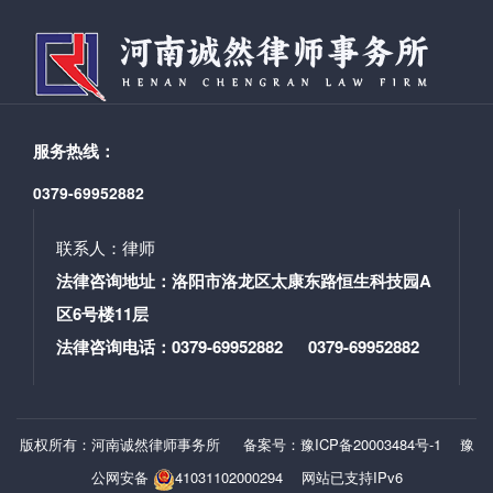
机制，优化结构。加大车险供给侧结构性改革力度，健
以此感谢两位律师在办案过程中认真负责的工作态度。
全以市场为导向、以风险为基础的车险条款费率形成机
小小的锦旗表达了对我所律师工作的信任与感激，看似
制。优化条款责任，理顺价格成本结构，科学厘定基准
简单的十六个字却让我所律师倍感惊喜与感动。 这是一
费率，引导市场费率更加合理，促进各险种各车型各区
起变更抚养关系纠纷，委托时距离开庭时间仅剩两天，
域车险价格与风险更加匹配。 三是提升保障，改进服
需要调取的证据比较多，经过两天加班加点的准备，综
务。不断丰富车险产品，优化示范产品，支持差异化产
服务热线：
合所有证据，从法、理、情三方面做出答辩，***终代理
品创新。规范险类险种，扩大保障范围和保障额度，改
观点被法院全部采纳，当事人对判决结果非常满意。 诚
0379-69952882
进车险服务，提升车险经营效率和服务能力，提高消费
然律师始终秉承着“受人之托，忠人之事，以法为据，以
者满意度。 四是简政放权，协调推进。深化“放管服”改
实为基，以诚为帆，法海远航”的服务理念和“诚信、勤
革，稳步放开前端产品和服务准入，提升微观主体自主
联系人：律师
勉、尽责、***、务实、***——充分发挥律师事务所和律
能力和创新能力，增强市场活力。把有利于消费者作为
法律咨询地址：洛阳市洛龙区太康东路恒生科技园A
师的作用，帮助群众实现和维护自身合法权益”的服务宗
正确处理改革发展稳定关系的结合点，把握好改革的时
区6号楼11层
旨，在我所律师参与的所有法律事务中，我们的律师都
机、节奏和力度，防止大起大落，促进市场稳定。
会深入了解客户的情况和要求，感客户之所感，想客户
法律咨询电话：0379-69952882 0379-69952882
（三）主要目标 以“保护消费者权益”为主要目标，具体
之所需，真正做到与客户风雨同舟。 撰稿：赵冰洁 审
包括：市场化条款费率形成机制建立、保障责任优化、
核：郭书铭 编辑：江志柯 长按二维码关注 联系方式：
产品服务丰富、附加费用合理、市场体系健全、市场竞
0379-69952882 网 址：www.hncrls.com 地
争有序、经营效益提升、车险高质量发展等。短期内
版权所有：河南诚然律师事务所
备案号：豫ICP备20003484号-1
豫
址：洛阳市洛龙区太康东路恒生科技园A区6号楼11
将“降价、增保、提质”作为阶段性目标。 二、提升交强
公网安备
41031102000294
网站已支持IPv6
险保障水平 （四）提高交强险责任限额 为更好发挥交强