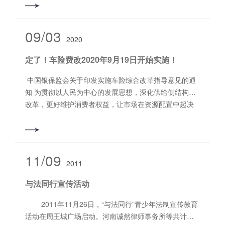
支部副书记杨宇光，***合伙人昌帅通，以及部分在所的
执业律师等热情的参与了调研座谈。 本次法院工作调
研，张雪梅局长强调了如下几点内容:1、目前，法院案件
09/03
2020
日益增多，法官办案压力日益增大，法院与律师之间更
应加强沟通与交流，逐步提高司法效率和办事效率。2、
定了！车险费改2020年9月19日开始实施！
建设法律职业共同体是法院和律所的共同需要，法官和
律师都需要不断的学习，才能不断提高自身的业务水
中国银保监会关于印发实施车险综合改革指导意见的通
平，相互促进，相互成长。3、建设法律职业共同体并非
知 为贯彻以人民为中心的发展思想，深化供给侧结构性
能一蹴而就，这需要每一名法律人的辛勤与付出，包括
改革，更好维护消费者权益，让市场在资源配置中起决
法官和律师，我们希望法官和律师之间多一份沟通。 随
定性作用，推动车险高质量发展，银保监会研究制定了
后，张雪梅局长重点针对律师在执行案件中可能遇到的
《关于实施车险综合改革的指导意见》，现印发给你
问题展开调研，并且提前告知洛龙区法院执行局即将颁
们，自2020年9月19日起开始施行，请认真贯彻落实。
布的一系列利于律师工作的举措：微信公众号为律师办
中国银保监会 2020年9月2日 关于实施车险综合改革的
11/09
理执行案件开设绿色通道，无需再去立案大厅叫号等
2011
指导意见 车险与人民群众的利益关系密切。我国车险经
待；律师们在网上立执行案件，无需等待系统录入的期
过多年的改革发展，取得了积极成效，但一些长期存在
与法同行宣传活动
间，***时间收入系统，效率高，程序少；律所可推荐两
的深层次矛盾和问题仍然没有得到根本解决，高定价、
名律师作为执行局与律所之间的特派联络员，推进律所
高手续费、经营粗放、竞争失序、数据失真等问题比较
2011年11月26日，“与法同行”青少年法制宣传教育
与执行局之间的沟通与交流，并被受邀参与执行局疑难
突出，离高质量发展要求还有较大差距。为贯彻以人民
活动在周王城广场启动。河南诚然律师事务所等共计十
案件研判。参与座谈的律师们就张雪梅局长一行的调
为中心的发展思想和高质量发展要求，深化供给侧结构