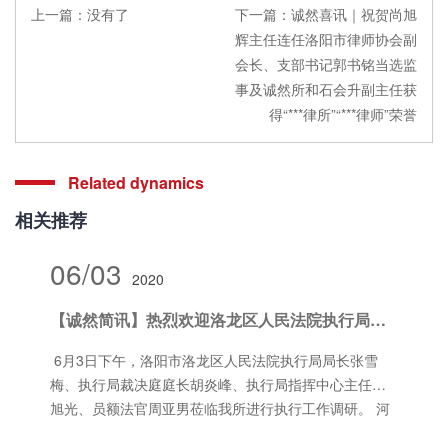
上一篇：
没有了
下一篇：
诚然喜讯｜祝贺尚旭
辉主任连任洛阳市律师协会副
会长、支部书记郭书铭当选监
事及诚然所和石会升副主任获
得“***律所”“***律师”荣誉
Related dynamics
相关推荐
06/03
2020
【诚然简讯】热烈欢迎洛龙区人民法院执行局领导莅临我所调研、指导工作
6月3日下午，洛阳市洛龙区人民法院执行局局长张雪
梅、执行局裁决庭庭长胡炎峰、执行局指挥中心主任孙
旭光、员额法官周亚男莅临我所进行执行工作调研。 河
南诚然律师事务所主任尚旭辉，党支部书记郭书铭，党