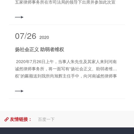
五家律师事务所在市司法局的领导下出席并参加此次宣
研、指导，给予了高度的赞扬，一致认为这是法院就促
性改革，更好维护消费者权益，实现车险高质量发展，
传活动。 此次活动是洛阳市今年“12·4”全国法制宣
进法律职业共同体建设的接地气的举措。 张局长一行此
根据《中华人民共和国保险法》《中共中央、国务院关
传日系列活动的内容之一，由团市委、市依法治市工作
次莅临我所调研和指导，激发了律所同事们对自觉参与
于新时代加快完善社会主义市场经济体制的意见》和全
领导小组办公室、市综治委预防青少年违法犯罪工作领
法律职业共同体建设的激情。河南诚然律师事务所将不
国金融工作会议等精神，现就实施车险综合改革提出如
导小组办公室联合主办，主题为“弘扬未成年人保***精
07/26
忘初心，努力奋斗，积极践行法律职业共同体的担当，
下意见。 一、总体要求 （一）指导思想 坚持以习近平新
2020
神，加强重点青少年帮教工作，构建平安和谐社会”，主
充分发挥律师事务所和律师的作用，帮助群众实现和维
时代中国特色社会主义思想为指导，深入学习贯彻党的
要内容为宣传《未成年人保***》、《预防未成年人犯罪
护自身合法权益，努力为洛阳建设副中心城市提供优质
扬社会正义 助弱者维权
十九大和十九届二中、三中、四中全会精神，认真落实
法》、《河南省未成年人保护条例》。 启动仪式
法律服务。 撰稿/编辑：赵冰洁 审核：郭书铭 “诚然” 即
党中央、国务院决策部署，坚持稳中求进工作总基调，
上，有关部门为市青年律师讲师团成员颁发聘书，并向
2020年7月26日上午，当事人朱先生及其家人来到河南
诚之实，然之本，意喻以诚信、诚实为根本作为我所律
贯彻新发展理念，按照人民导向、市场导向、发展导
青少年赠送“两法一条例”宣传书籍，并举办省***青少年法
诚然律师事务所，将一面写有“扬社会正义、助弱者维
向、渐进方式实施车险综合改革，健全市场化条款费率
制宣传教育基地授牌仪式。 市领导郭丛斌、黄元
权”的匾额送到我所尚旭辉主任手中，向河南诚然律师事
形成机制，激发市场活力，规范市场秩序，提升服务水
元、史秉锐、肖宏滨等参加启动仪式。
务所及尚旭辉主任表达了真诚的谢意。 这是一起拖欠工
平，有效强化监管，促进车险高质量发展，更好地满足
程劳务款纠纷，2017年，尚旭辉主任接受当事人的委
人民美好生活需要。 （二）基本原则 一是市场决定，监
托，历经一审、二审、发回重审、再二审，历时3年，尚
管引导。充分发挥市场在车险资源配置中的决定性作
主任全程亲自办理，尽职尽责，用自己******的法律知识
用，更好发挥政府作用，***大限度减少监管对车险微观
为当事人争取到了***大化合法权益。 继7月26日收到当
经济活动的直接干预。运用市场化法治化手段，改进事
友情链接：
事人送到我所的匾额之后，7月27日上午又一当事人王女
百度一下
前事中事后监管，加大市场秩序整治力度，提高准备金
士将一面写有“情真意切、据理力争、***制胜、正义之
等监管有效性，强化偿付能力监管刚性约束。 二是健全
师”的锦旗送到我所潘焕民、陈亮亮（实习）律师手中，