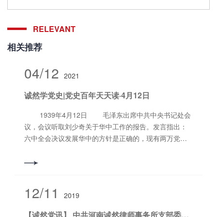
RELEVANT
相关推荐
04/12
2021
诚然学党史|党史百年天天读·4月12日
1939年4月12日 毛泽东出席中共中央书记处会
议，会议听取刘少奇关于华中工作的报告。发言指出：
六中全会决议发展华中的方针是正确的，现有两万党
员，将近两万军队，这是大的成绩，比华北的发展更
大。现在敌人准备大举进攻华北，派大臣及大将到华北
部署大的进攻，将来趋势我们经济将更困难，部队也将
缩小，地区也将缩小。现在全国***党与游击战争的主要
12/11
2019
发展方向是华中。 1940年4月12日 毛泽东为中
共中央书记处、中央军委起草致陈光、罗荣桓、彭雪
【诚然党讯】 中共河南诚然律师事务所支部委员会学习 党的十九届四中全会精神