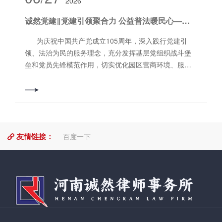
2026
基层党建述职评议考核工作的通知》的相关要求，组织
当时错误的内容，当时错误的社会根源、历史根源和思
然” 即诚之实，然之本，意喻以诚信、诚实为根本作为我
开展年度民主评议党员工作。依据民主评议党员相关规
想根源；对于人的处理问题取慎重态度，既不含糊敷
诚然党建‖党建引领聚合力 公益普法暖民心——河南诚然律师事务所党支部积极开展迎“七一”党建活动
所律师之执业理念，坚持奉法敬业，谋求生存发展之
定，会议对全体党员过去一年的思想、工作、学习等方
衍，又不损害同志；对于任何问题应取分析态度，不要
面表现进行客观公正的评价。党员同志相互之间开展了
为庆祝中国共产党成立105周年，深入践行党建引
否定一切，尽量避免作绝对肯定或绝对否定的简单结
评判与自我批评，对存在的问题进行了剖析，确定了具
领、法治为民的服务理念，充分发挥基层党组织战斗堡
论。对于四中全会至遵义会议时期中央的领导路线问
体的整改措施。 最后，会议通报选举刘凯峰同志为中
垒和党员先锋模范作用，切实优化园区营商环境、服务
题，也应作两方面的分析：一方面，应指出那个时期中
共河南诚然律师事务所支部委员会宣传委员，以及行业
企业健康发展，6月26日，河南诚然律师事务所党支部、
央领导机关所采取的政治策略、军事策略和干部政策在
党委同意的批复意见。撰稿/编辑：郎松涛审 核：郭
河南敏树律师事务所党支部、洛阳恒生科技园党支部联
其主要方面都是错误的；另一方面，应指出当时犯错误
书铭
合开展迎“七一”公益法律咨询主题党日活动，为园区入驻
的同志在反对蒋介石、主张土地***和红军斗争这些基本
企业及员工送上专业、贴心的公益法律服务。 本次公
问题上面，和我们之间是没有争论的。即在策略方面也
益普法活动聚焦企业经营发展和职工日常工作生活中的
要进行分析。报告还提出：为了争取新的胜利，要在干
友情链接：
法律痛点、难点问题，精准对接园区企业与员工的法律
百度一下
部中间提倡放下包袱和开动机器。所谓放下包袱，就是
需求。活动现场秩序井然，党员律师们设立专属咨询服
解除精神上的许多负担。所谓开动机器，就是要善于使
务台，主动热情接待前来咨询的企业负责人及员工。针
用思想器官。这篇报告对全党的团结和巩固起了重要作
对大家关心的企业合同纠纷、知识产权保护、劳动用工
用。这篇报告和毛泽东五月二十日在中央党校***部的报
风险、薪资社保纠纷、民间借贷、婚姻家事、侵权维权
告合并整理成《学习和时局》一文，于同年七月发给各
等各类法律问题，律师团队结合法律法规与真实案例，
地，后收入《毛泽东选集》第三卷。 1980年4月12
耐心细致答疑解惑，用通俗易懂的语言拆解法律条文、
日 ***在会见赞比亚总统卡翁达时提出，对什么叫社
分析风险隐患、提供合规解决方案。 活动过程中，律
会主义的问题也要解放思想。指出：新中国三十年来，