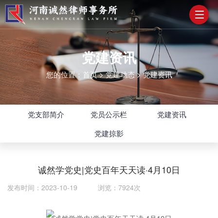
党建资讯
您的位置：
首页
>
党建动态
>
党建资讯
党支部简介
党员公示栏
党建资讯
党建掠影
诚然学党史|党史百年天天读·4月10日
发布时间：2023-10-19 浏览：7924次