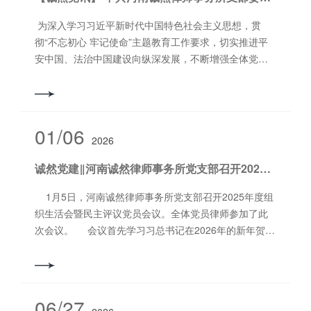
枫、刘少奇等电。电报提出对中间派应采取的方针，指
出：国民党当局的政策是推动各中间派向我们斗争，使
为深入学习习近平新时代中国特色社会主义思想，贯
其两败俱伤，并使我们得罪各中间派，陷我们于孤立。
彻“不忘初心 牢记使命”主题教育工作要求，切实推进平
因此必须采取如下方针：当中间派迫于命令向我进攻
安中国、法治中国建设向纵深发展，不断增强全体党员
时，八路军、新四军应在不妨害自己根本利益条件下，
律师工作预见性、主动性，我支部组织党员律师就党的
先让一步，求得妥协；当他们不顾一切向我进攻妨害我
十九届四中全会精神展开集中学习和讨论。 由党支部副
之根本利益时，应对其一部分给以坚决打击作为警告，
书记杨宇光同志带领党员律师学习十九届四中全会公
打后仍求得互相妥协。只有中间派转变成了坚决的不可
报，研究坚持和完善中国特色社会主义制度、推进国家
01/06
变化的顽固派，才采取完全决裂政策，坚决、彻底、干
2026
治理体系和治理能力现代化若干重大问题。杨宇光同志
净、全部消灭之，这种政策的性质亦是对于其他中间派
谈到：当前一个时期***重要的任务就是抓好习近平总书
诚然党建‖河南诚然律师事务所党支部召开2025年度组织生活会暨民主评议党员会议
作警告，使其他中间派有所畏而不敢磨擦。中央军对我
记重要讲话精神和十九届四中全会精神的学习贯彻，坚
进攻时亦须同样采取上述方针。中央军各级官长中只有
持学思践悟、学通弄懂、学以致用，真正用先进思想武
1月5日，河南诚然律师事务所党支部召开2025年度组
一部分军官及政训系统是顽固派，其他多是中间派，也
装头脑、指导实践、推动工作。作为新时代律师，要高
织生活会暨民主评议党员会议。全体党员律师参加了此
有一部分进步派，决不能把中央军看成都是顽固派。
举中国特色社会主义伟大旗帜，以习近平新时代中国特
次会议。 会议首先学习习总书记在2026年的新年贺
1944年4月12日 毛泽东在中共中央西北局***干
色社会主义思想为指导，切实增强“四个意识”，坚定“四
词。随后由所党支部副书记杨宇光对2025年度的党建工
部会议上作关于学习问题与时局问题的报告。报告传达
个自信”，做到“两个维护”，积极践行习近平总书记对律
作进行了述职，总结了经验及不足，提出了整改措施
并进一步发挥了三月五日中央政治局会议关于几个历史
师队伍的新要求，为我省律师工作和律师队伍建设添砖
等，明确了2026年度的工作重点及计划。 接着，由
问题的结论，指出：这次处理历史问题，不应着重于一
加瓦。 撰稿人：石晶
石晶同志传达洛阳市律师行业党委《关于开展2025年度
06/27
些个别同志的责任方面，而应着重于当时环境的分析，
审核人：郭书铭 本文编辑：赵冰洁 “诚